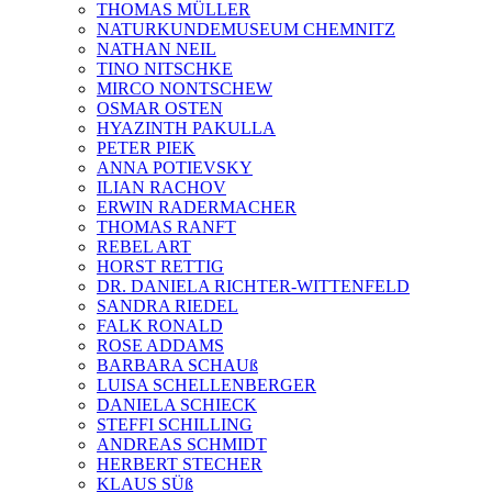
THOMAS MÜLLER
NATURKUNDEMUSEUM CHEMNITZ
NATHAN NEIL
TINO NITSCHKE
MIRCO NONTSCHEW
OSMAR OSTEN
HYAZINTH PAKULLA
PETER PIEK
ANNA POTIEVSKY
ILIAN RACHOV
ERWIN RADERMACHER
THOMAS RANFT
REBEL ART
HORST RETTIG
DR. DANIELA RICHTER-WITTENFELD
SANDRA RIEDEL
FALK RONALD
ROSE ADDAMS
BARBARA SCHAUß
LUISA SCHELLENBERGER
DANIELA SCHIECK
STEFFI SCHILLING
ANDREAS SCHMIDT
HERBERT STECHER
KLAUS SÜß