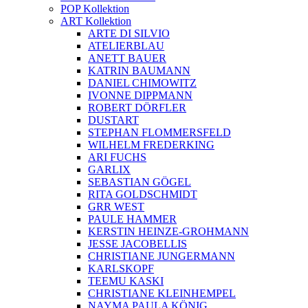
POP Kollektion
ART Kollektion
ARTE DI SILVIO
ATELIERBLAU
ANETT BAUER
KATRIN BAUMANN
DANIEL CHIMOWITZ
IVONNE DIPPMANN
ROBERT DÖRFLER
DUSTART
STEPHAN FLOMMERSFELD
WILHELM FREDERKING
ARI FUCHS
GARLIX
SEBASTIAN GÖGEL
RITA GOLDSCHMIDT
GRR WEST
PAULE HAMMER
KERSTIN HEINZE-GROHMANN
JESSE JACOBELLIS
CHRISTIANE JUNGERMANN
KARLSKOPF
TEEMU KASKI
CHRISTIANE KLEINHEMPEL
NAYMA PAULA KÖNIG