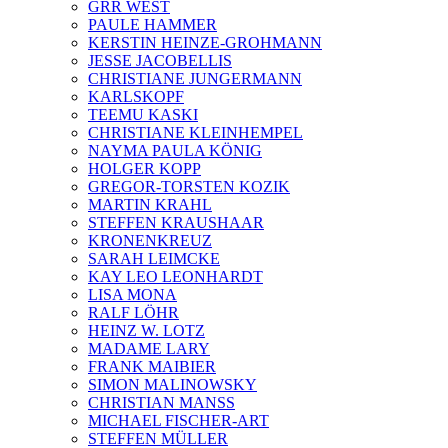
GRR WEST
PAULE HAMMER
KERSTIN HEINZE-GROHMANN
JESSE JACOBELLIS
CHRISTIANE JUNGERMANN
KARLSKOPF
TEEMU KASKI
CHRISTIANE KLEINHEMPEL
NAYMA PAULA KÖNIG
HOLGER KOPP
GREGOR-TORSTEN KOZIK
MARTIN KRAHL
STEFFEN KRAUSHAAR
KRONENKREUZ
SARAH LEIMCKE
KAY LEO LEONHARDT
LISA MONA
RALF LÖHR
HEINZ W. LOTZ
MADAME LARY
FRANK MAIBIER
SIMON MALINOWSKY
CHRISTIAN MANSS
MICHAEL FISCHER-ART
STEFFEN MÜLLER