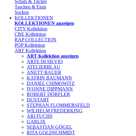
Schals & Tücher
Taschen & Etuis
Socken
KOLLEKTIONEN
KOLLEKTIONEN anzeigen
CITY Kollektion
CRE Kollektion
RAP COLLECTION
POP Kollektion
ART Kollektion
ART Kollektion anzeigen
ARTE DI SILVIO
ATELIERBLAU
ANETT BAUER
KATRIN BAUMANN
DANIEL CHIMOWITZ
IVONNE DIPPMANN
ROBERT DÖRFLER
DUSTART
STEPHAN FLOMMERSFELD
WILHELM FREDERKING
ARI FUCHS
GARLIX
SEBASTIAN GÖGEL
RITA GOLDSCHMIDT