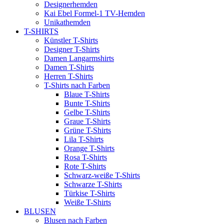
Designerhemden
Kai Ebel Formel-1 TV-Hemden
Unikathemden
T-SHIRTS
Künstler T-Shirts
Designer T-Shirts
Damen Langarmshirts
Damen T-Shirts
Herren T-Shirts
T-Shirts nach Farben
Blaue T-Shirts
Bunte T-Shirts
Gelbe T-Shirts
Graue T-Shirts
Grüne T-Shirts
Lila T-Shirts
Orange T-Shirts
Rosa T-Shirts
Rote T-Shirts
Schwarz-weiße T-Shirts
Schwarze T-Shirts
Türkise T-Shirts
Weiße T-Shirts
BLUSEN
Blusen nach Farben