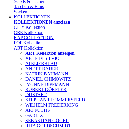
Schals & Tücher
Taschen & Etuis
Socken
KOLLEKTIONEN
KOLLEKTIONEN anzeigen
CITY Kollektion
CRE Kollektion
RAP COLLECTION
POP Kollektion
ART Kollektion
ART Kollektion anzeigen
ARTE DI SILVIO
ATELIERBLAU
ANETT BAUER
KATRIN BAUMANN
DANIEL CHIMOWITZ
IVONNE DIPPMANN
ROBERT DÖRFLER
DUSTART
STEPHAN FLOMMERSFELD
WILHELM FREDERKING
ARI FUCHS
GARLIX
SEBASTIAN GÖGEL
RITA GOLDSCHMIDT