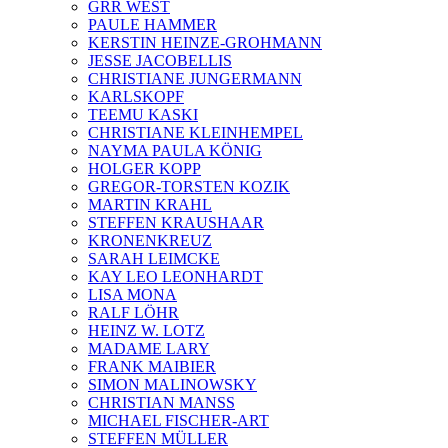
GRR WEST
PAULE HAMMER
KERSTIN HEINZE-GROHMANN
JESSE JACOBELLIS
CHRISTIANE JUNGERMANN
KARLSKOPF
TEEMU KASKI
CHRISTIANE KLEINHEMPEL
NAYMA PAULA KÖNIG
HOLGER KOPP
GREGOR-TORSTEN KOZIK
MARTIN KRAHL
STEFFEN KRAUSHAAR
KRONENKREUZ
SARAH LEIMCKE
KAY LEO LEONHARDT
LISA MONA
RALF LÖHR
HEINZ W. LOTZ
MADAME LARY
FRANK MAIBIER
SIMON MALINOWSKY
CHRISTIAN MANSS
MICHAEL FISCHER-ART
STEFFEN MÜLLER