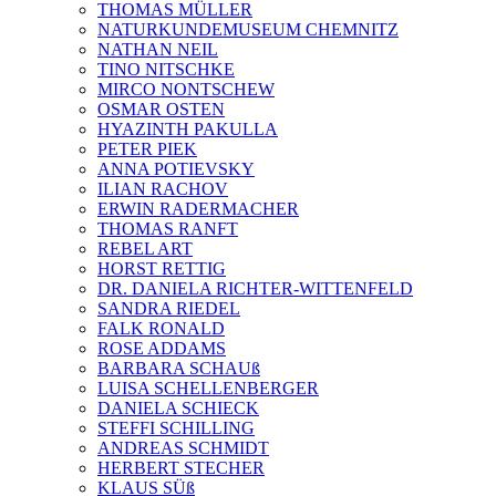
THOMAS MÜLLER
NATURKUNDEMUSEUM CHEMNITZ
NATHAN NEIL
TINO NITSCHKE
MIRCO NONTSCHEW
OSMAR OSTEN
HYAZINTH PAKULLA
PETER PIEK
ANNA POTIEVSKY
ILIAN RACHOV
ERWIN RADERMACHER
THOMAS RANFT
REBEL ART
HORST RETTIG
DR. DANIELA RICHTER-WITTENFELD
SANDRA RIEDEL
FALK RONALD
ROSE ADDAMS
BARBARA SCHAUß
LUISA SCHELLENBERGER
DANIELA SCHIECK
STEFFI SCHILLING
ANDREAS SCHMIDT
HERBERT STECHER
KLAUS SÜß