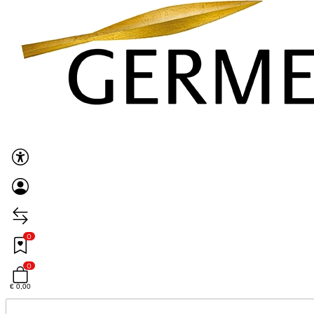
0
0
€ 0,00