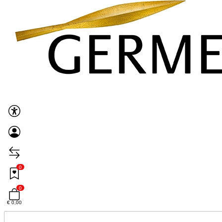
0
0
€ 0,00