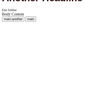
Eine Subline
Body Content
main:another
main