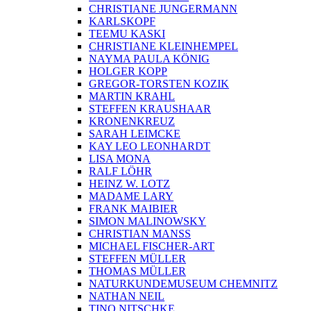
CHRISTIANE JUNGERMANN
KARLSKOPF
TEEMU KASKI
CHRISTIANE KLEINHEMPEL
NAYMA PAULA KÖNIG
HOLGER KOPP
GREGOR-TORSTEN KOZIK
MARTIN KRAHL
STEFFEN KRAUSHAAR
KRONENKREUZ
SARAH LEIMCKE
KAY LEO LEONHARDT
LISA MONA
RALF LÖHR
HEINZ W. LOTZ
MADAME LARY
FRANK MAIBIER
SIMON MALINOWSKY
CHRISTIAN MANSS
MICHAEL FISCHER-ART
STEFFEN MÜLLER
THOMAS MÜLLER
NATURKUNDEMUSEUM CHEMNITZ
NATHAN NEIL
TINO NITSCHKE