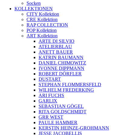
Socken
KOLLEKTIONEN
CITY Kollektion
CRE Kollektion
RAP COLLECTION
POP Kollektion
ART Kollektion
ARTE DI SILVIO
ATELIERBLAU
ANETT BAUER
KATRIN BAUMANN
DANIEL CHIMOWITZ
IVONNE DIPPMANN
ROBERT DÖRFLER
DUSTART
STEPHAN FLOMMERSFELD
WILHELM FREDERKING
ARI FUCHS
GARLIX
SEBASTIAN GÖGEL
RITA GOLDSCHMIDT
GRR WEST
PAULE HAMMER
KERSTIN HEINZE-GROHMANN
JESSE JACOBELLIS