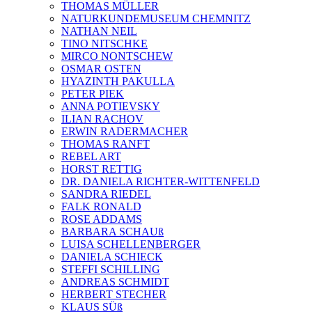
THOMAS MÜLLER
NATURKUNDEMUSEUM CHEMNITZ
NATHAN NEIL
TINO NITSCHKE
MIRCO NONTSCHEW
OSMAR OSTEN
HYAZINTH PAKULLA
PETER PIEK
ANNA POTIEVSKY
ILIAN RACHOV
ERWIN RADERMACHER
THOMAS RANFT
REBEL ART
HORST RETTIG
DR. DANIELA RICHTER-WITTENFELD
SANDRA RIEDEL
FALK RONALD
ROSE ADDAMS
BARBARA SCHAUß
LUISA SCHELLENBERGER
DANIELA SCHIECK
STEFFI SCHILLING
ANDREAS SCHMIDT
HERBERT STECHER
KLAUS SÜß