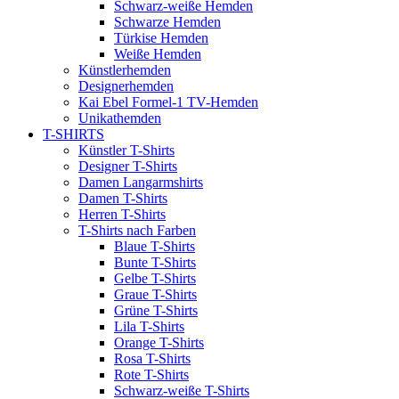
Schwarz-weiße Hemden
Schwarze Hemden
Türkise Hemden
Weiße Hemden
Künstlerhemden
Designerhemden
Kai Ebel Formel-1 TV-Hemden
Unikathemden
T-SHIRTS
Künstler T-Shirts
Designer T-Shirts
Damen Langarmshirts
Damen T-Shirts
Herren T-Shirts
T-Shirts nach Farben
Blaue T-Shirts
Bunte T-Shirts
Gelbe T-Shirts
Graue T-Shirts
Grüne T-Shirts
Lila T-Shirts
Orange T-Shirts
Rosa T-Shirts
Rote T-Shirts
Schwarz-weiße T-Shirts