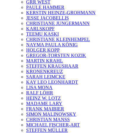
GRR WEST
PAULE HAMMER
KERSTIN HEINZE-GROHMANN
JESSE JACOBELLIS
CHRISTIANE JUNGERMANN
KARLSKOPF
TEEMU KASKI
CHRISTIANE KLEINHEMPEL
NAYMA PAULA KÖNIG
HOLGER KOPP
GREGOR-TORSTEN KOZIK
MARTIN KRAHL
STEFFEN KRAUSHAAR
KRONENKREUZ
SARAH LEIMCKE
KAY LEO LEONHARDT
LISA MONA
RALF LÖHR
HEINZ W. LOTZ
MADAME LARY
FRANK MAIBIER
SIMON MALINOWSKY
CHRISTIAN MANSS
MICHAEL FISCHER-ART
STEFFEN MÜLLER