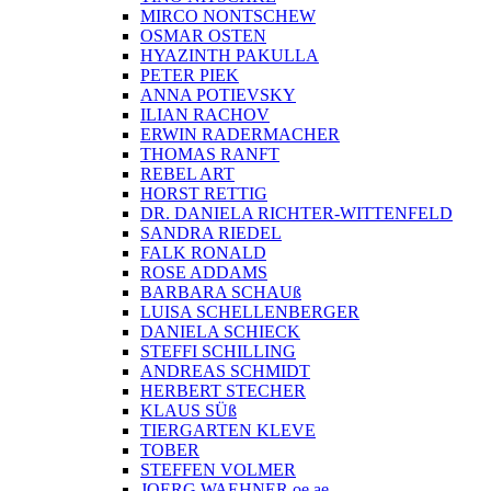
MIRCO NONTSCHEW
OSMAR OSTEN
HYAZINTH PAKULLA
PETER PIEK
ANNA POTIEVSKY
ILIAN RACHOV
ERWIN RADERMACHER
THOMAS RANFT
REBEL ART
HORST RETTIG
DR. DANIELA RICHTER-WITTENFELD
SANDRA RIEDEL
FALK RONALD
ROSE ADDAMS
BARBARA SCHAUß
LUISA SCHELLENBERGER
DANIELA SCHIECK
STEFFI SCHILLING
ANDREAS SCHMIDT
HERBERT STECHER
KLAUS SÜß
TIERGARTEN KLEVE
TOBER
STEFFEN VOLMER
JOERG WAEHNER oe ae