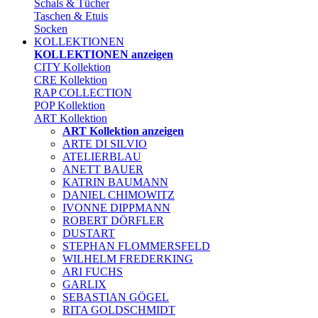
Schals & Tücher
Taschen & Etuis
Socken
KOLLEKTIONEN
KOLLEKTIONEN anzeigen
CITY Kollektion
CRE Kollektion
RAP COLLECTION
POP Kollektion
ART Kollektion
ART Kollektion anzeigen
ARTE DI SILVIO
ATELIERBLAU
ANETT BAUER
KATRIN BAUMANN
DANIEL CHIMOWITZ
IVONNE DIPPMANN
ROBERT DÖRFLER
DUSTART
STEPHAN FLOMMERSFELD
WILHELM FREDERKING
ARI FUCHS
GARLIX
SEBASTIAN GÖGEL
RITA GOLDSCHMIDT