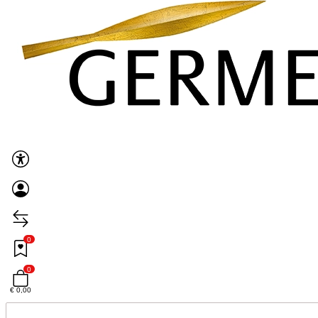
0
0
€ 0,00