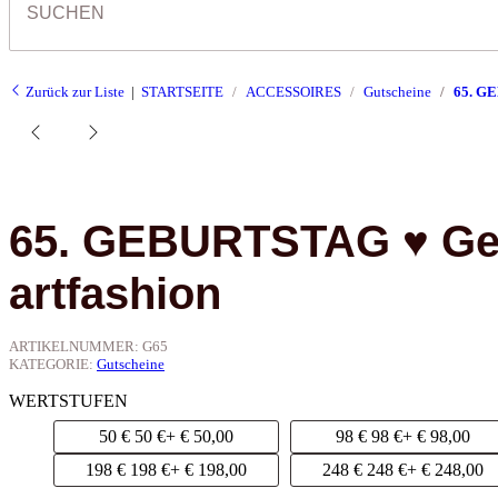
Zurück zur Liste
STARTSEITE
ACCESSOIRES
Gutscheine
65. G
65. GEBURTSTAG ♥ Ge
artfashion
ARTIKELNUMMER:
G65
KATEGORIE:
Gutscheine
WERTSTUFEN
50 €
50 €
+ € 50,00
98 €
98 €
+ € 98,00
198 €
198 €
+ € 198,00
248 €
248 €
+ € 248,00