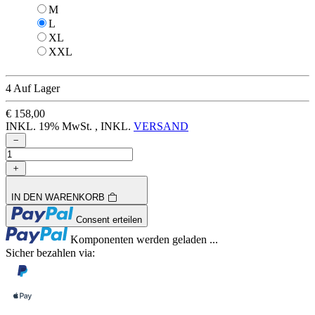
M
M
L
L
XL
XL
XXL
XXL
4 Auf Lager
€ 158,00
INKL. 19% MwSt. , INKL.
VERSAND
IN DEN WARENKORB
Loading...
Consent erteilen
Loading...
Komponenten werden geladen ...
Sicher bezahlen via: