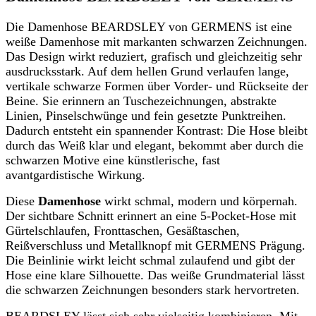
Die Damenhose BEARDSLEY von GERMENS ist eine
weiße Damenhose mit markanten schwarzen Zeichnungen.
Das Design wirkt reduziert, grafisch und gleichzeitig sehr
ausdrucksstark. Auf dem hellen Grund verlaufen lange,
vertikale schwarze Formen über Vorder- und Rückseite der
Beine. Sie erinnern an Tuschezeichnungen, abstrakte
Linien, Pinselschwünge und fein gesetzte Punktreihen.
Dadurch entsteht ein spannender Kontrast: Die Hose bleibt
durch das Weiß klar und elegant, bekommt aber durch die
schwarzen Motive eine künstlerische, fast
avantgardistische Wirkung.
Diese
Damenhose
wirkt schmal, modern und körpernah.
Der sichtbare Schnitt erinnert an eine 5-Pocket-Hose mit
Gürtelschlaufen, Fronttaschen, Gesäßtaschen,
Reißverschluss und Metallknopf mit GERMENS Prägung.
Die Beinlinie wirkt leicht schmal zulaufend und gibt der
Hose eine klare Silhouette. Das weiße Grundmaterial lässt
die schwarzen Zeichnungen besonders stark hervortreten.
BEARDSLEY lässt sich sehr vielseitig kombinieren. Mit