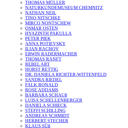
THOMAS MÜLLER
NATURKUNDEMUSEUM CHEMNITZ
NATHAN NEIL
TINO NITSCHKE
MIRCO NONTSCHEW
OSMAR OSTEN
HYAZINTH PAKULLA
PETER PIEK
ANNA POTIEVSKY
ILIAN RACHOV
ERWIN RADERMACHER
THOMAS RANFT
REBEL ART
HORST RETTIG
DR. DANIELA RICHTER-WITTENFELD
SANDRA RIEDEL
FALK RONALD
ROSE ADDAMS
BARBARA SCHAUß
LUISA SCHELLENBERGER
DANIELA SCHIECK
STEFFI SCHILLING
ANDREAS SCHMIDT
HERBERT STECHER
KLAUS SÜß