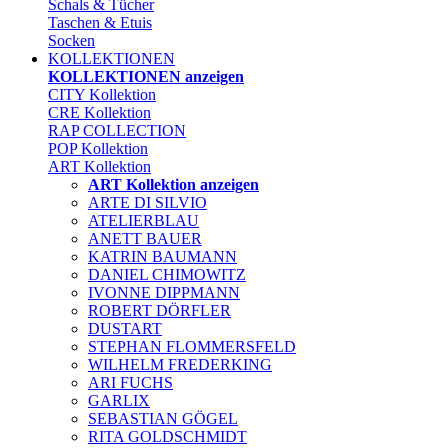
Schals & Tücher
Taschen & Etuis
Socken
KOLLEKTIONEN
KOLLEKTIONEN anzeigen
CITY Kollektion
CRE Kollektion
RAP COLLECTION
POP Kollektion
ART Kollektion
ART Kollektion anzeigen
ARTE DI SILVIO
ATELIERBLAU
ANETT BAUER
KATRIN BAUMANN
DANIEL CHIMOWITZ
IVONNE DIPPMANN
ROBERT DÖRFLER
DUSTART
STEPHAN FLOMMERSFELD
WILHELM FREDERKING
ARI FUCHS
GARLIX
SEBASTIAN GÖGEL
RITA GOLDSCHMIDT