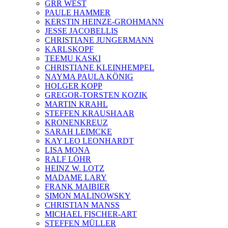
GRR WEST
PAULE HAMMER
KERSTIN HEINZE-GROHMANN
JESSE JACOBELLIS
CHRISTIANE JUNGERMANN
KARLSKOPF
TEEMU KASKI
CHRISTIANE KLEINHEMPEL
NAYMA PAULA KÖNIG
HOLGER KOPP
GREGOR-TORSTEN KOZIK
MARTIN KRAHL
STEFFEN KRAUSHAAR
KRONENKREUZ
SARAH LEIMCKE
KAY LEO LEONHARDT
LISA MONA
RALF LÖHR
HEINZ W. LOTZ
MADAME LARY
FRANK MAIBIER
SIMON MALINOWSKY
CHRISTIAN MANSS
MICHAEL FISCHER-ART
STEFFEN MÜLLER