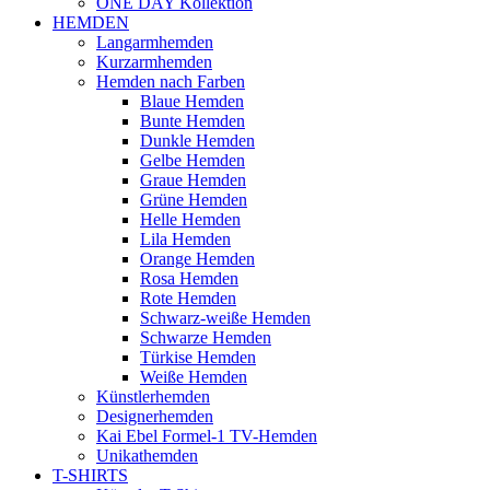
ONE DAY Kollektion
HEMDEN
Langarmhemden
Kurzarmhemden
Hemden nach Farben
Blaue Hemden
Bunte Hemden
Dunkle Hemden
Gelbe Hemden
Graue Hemden
Grüne Hemden
Helle Hemden
Lila Hemden
Orange Hemden
Rosa Hemden
Rote Hemden
Schwarz-weiße Hemden
Schwarze Hemden
Türkise Hemden
Weiße Hemden
Künstlerhemden
Designerhemden
Kai Ebel Formel-1 TV-Hemden
Unikathemden
T-SHIRTS