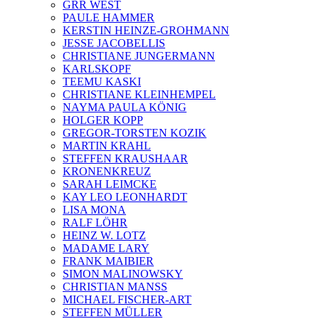
GRR WEST
PAULE HAMMER
KERSTIN HEINZE-GROHMANN
JESSE JACOBELLIS
CHRISTIANE JUNGERMANN
KARLSKOPF
TEEMU KASKI
CHRISTIANE KLEINHEMPEL
NAYMA PAULA KÖNIG
HOLGER KOPP
GREGOR-TORSTEN KOZIK
MARTIN KRAHL
STEFFEN KRAUSHAAR
KRONENKREUZ
SARAH LEIMCKE
KAY LEO LEONHARDT
LISA MONA
RALF LÖHR
HEINZ W. LOTZ
MADAME LARY
FRANK MAIBIER
SIMON MALINOWSKY
CHRISTIAN MANSS
MICHAEL FISCHER-ART
STEFFEN MÜLLER