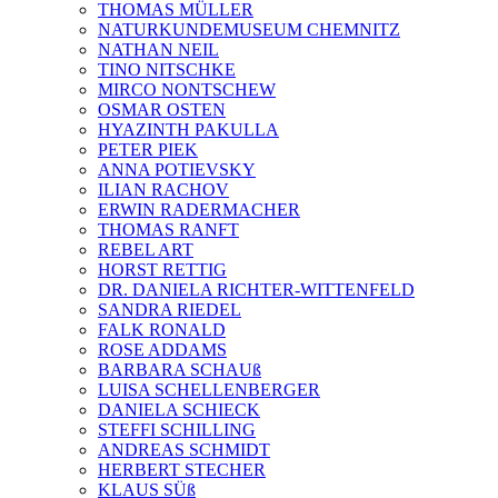
THOMAS MÜLLER
NATURKUNDEMUSEUM CHEMNITZ
NATHAN NEIL
TINO NITSCHKE
MIRCO NONTSCHEW
OSMAR OSTEN
HYAZINTH PAKULLA
PETER PIEK
ANNA POTIEVSKY
ILIAN RACHOV
ERWIN RADERMACHER
THOMAS RANFT
REBEL ART
HORST RETTIG
DR. DANIELA RICHTER-WITTENFELD
SANDRA RIEDEL
FALK RONALD
ROSE ADDAMS
BARBARA SCHAUß
LUISA SCHELLENBERGER
DANIELA SCHIECK
STEFFI SCHILLING
ANDREAS SCHMIDT
HERBERT STECHER
KLAUS SÜß