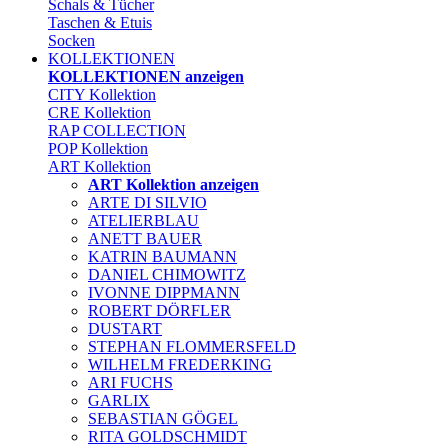
Schals & Tücher
Taschen & Etuis
Socken
KOLLEKTIONEN
KOLLEKTIONEN anzeigen
CITY Kollektion
CRE Kollektion
RAP COLLECTION
POP Kollektion
ART Kollektion
ART Kollektion anzeigen
ARTE DI SILVIO
ATELIERBLAU
ANETT BAUER
KATRIN BAUMANN
DANIEL CHIMOWITZ
IVONNE DIPPMANN
ROBERT DÖRFLER
DUSTART
STEPHAN FLOMMERSFELD
WILHELM FREDERKING
ARI FUCHS
GARLIX
SEBASTIAN GÖGEL
RITA GOLDSCHMIDT