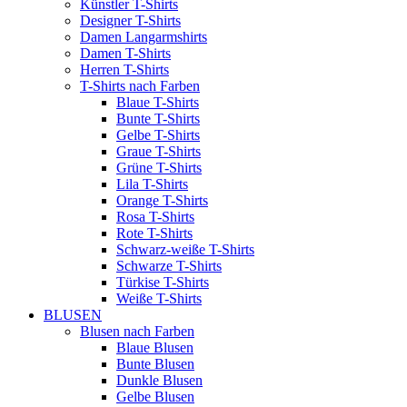
Künstler T-Shirts
Designer T-Shirts
Damen Langarmshirts
Damen T-Shirts
Herren T-Shirts
T-Shirts nach Farben
Blaue T-Shirts
Bunte T-Shirts
Gelbe T-Shirts
Graue T-Shirts
Grüne T-Shirts
Lila T-Shirts
Orange T-Shirts
Rosa T-Shirts
Rote T-Shirts
Schwarz-weiße T-Shirts
Schwarze T-Shirts
Türkise T-Shirts
Weiße T-Shirts
BLUSEN
Blusen nach Farben
Blaue Blusen
Bunte Blusen
Dunkle Blusen
Gelbe Blusen