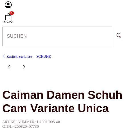
0
€ 0,00
Zurück zur Liste
SCHUHE
Caiman Damen Schuh
Cam Variante Unica
ARTIKELNUMMER:
1-1001-005-40
GTIN:
4250826407736