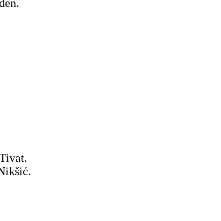
den.
Tivat.
Nikšić.