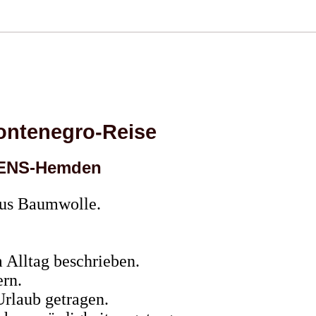
ntenegro-Reise
MENS-Hemden
s Baumwolle.
 Alltag beschrieben.
rn.
rlaub getragen.