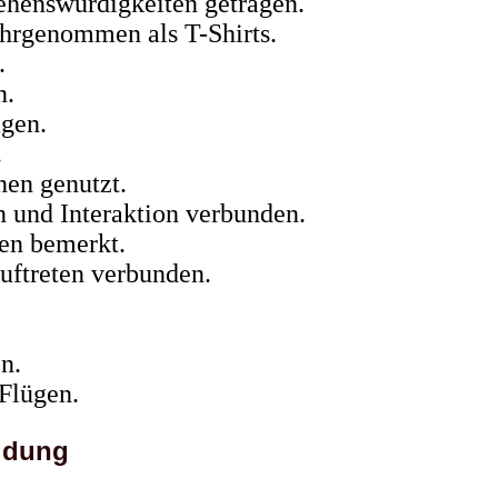
enswürdigkeiten getragen.
hrgenommen als T-Shirts.
.
n.
gen.
.
en genutzt.
nd Interaktion verbunden.
en bemerkt.
ftreten verbunden.
n.
Flügen.
idung