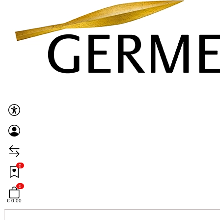
0
0
€ 0,00