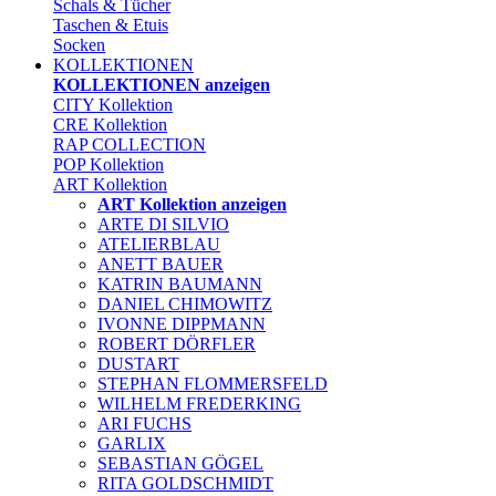
Schals & Tücher
Taschen & Etuis
Socken
KOLLEKTIONEN
KOLLEKTIONEN anzeigen
CITY Kollektion
CRE Kollektion
RAP COLLECTION
POP Kollektion
ART Kollektion
ART Kollektion anzeigen
ARTE DI SILVIO
ATELIERBLAU
ANETT BAUER
KATRIN BAUMANN
DANIEL CHIMOWITZ
IVONNE DIPPMANN
ROBERT DÖRFLER
DUSTART
STEPHAN FLOMMERSFELD
WILHELM FREDERKING
ARI FUCHS
GARLIX
SEBASTIAN GÖGEL
RITA GOLDSCHMIDT