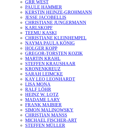
GRR WEST
PAULE HAMMER
KERSTIN HEINZE-GROHMANN
JESSE JACOBELLIS
CHRISTIANE JUNGERMANN
KARLSKOPF
TEEMU KASKI
CHRISTIANE KLEINHEMPEL
NAYMA PAULA KÖNIG
HOLGER KOPP
GREGOR-TORSTEN KOZIK
MARTIN KRAHL
STEFFEN KRAUSHAAR
KRONENKREUZ
SARAH LEIMCKE
KAY LEO LEONHARDT
LISA MONA
RALF LÖHR
HEINZ W. LOTZ
MADAME LARY
FRANK MAIBIER
SIMON MALINOWSKY
CHRISTIAN MANSS
MICHAEL FISCHER-ART
STEFFEN MÜLLER