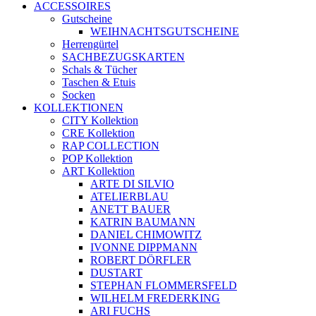
ACCESSOIRES
Gutscheine
WEIHNACHTSGUTSCHEINE
Herrengürtel
SACHBEZUGSKARTEN
Schals & Tücher
Taschen & Etuis
Socken
KOLLEKTIONEN
CITY Kollektion
CRE Kollektion
RAP COLLECTION
POP Kollektion
ART Kollektion
ARTE DI SILVIO
ATELIERBLAU
ANETT BAUER
KATRIN BAUMANN
DANIEL CHIMOWITZ
IVONNE DIPPMANN
ROBERT DÖRFLER
DUSTART
STEPHAN FLOMMERSFELD
WILHELM FREDERKING
ARI FUCHS