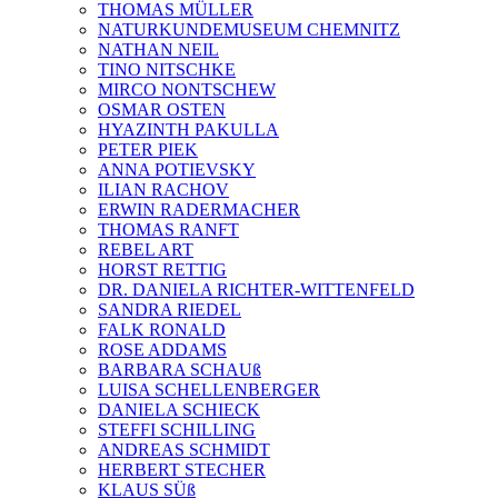
THOMAS MÜLLER
NATURKUNDEMUSEUM CHEMNITZ
NATHAN NEIL
TINO NITSCHKE
MIRCO NONTSCHEW
OSMAR OSTEN
HYAZINTH PAKULLA
PETER PIEK
ANNA POTIEVSKY
ILIAN RACHOV
ERWIN RADERMACHER
THOMAS RANFT
REBEL ART
HORST RETTIG
DR. DANIELA RICHTER-WITTENFELD
SANDRA RIEDEL
FALK RONALD
ROSE ADDAMS
BARBARA SCHAUß
LUISA SCHELLENBERGER
DANIELA SCHIECK
STEFFI SCHILLING
ANDREAS SCHMIDT
HERBERT STECHER
KLAUS SÜß