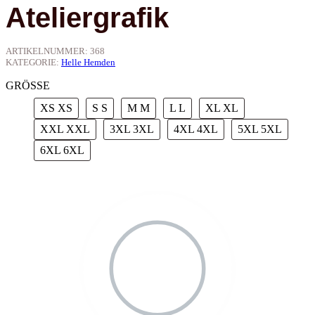
Ateliergrafik
ARTIKELNUMMER:
368
KATEGORIE:
Helle Hemden
GRÖSSE
XS
XS
S
S
M
M
L
L
XL
XL
XXL
XXL
3XL
3XL
4XL
4XL
5XL
5XL
6XL
6XL