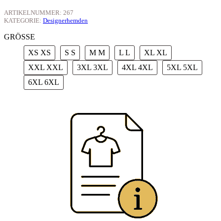
ARTIKELNUMMER:
267
KATEGORIE:
Designerhemden
GRÖSSE
XS
XS
S
S
M
M
L
L
XL
XL
XXL
XXL
3XL
3XL
4XL
4XL
5XL
5XL
6XL
6XL