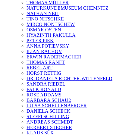
THOMAS MÜLLER
NATURKUNDEMUSEUM CHEMNITZ
NATHAN NEIL
TINO NITSCHKE
MIRCO NONTSCHEW
OSMAR OSTEN
HYAZINTH PAKULLA
PETER PIEK
ANNA POTIEVSKY
ILIAN RACHOV
ERWIN RADERMACHER
THOMAS RANFT
REBEL ART
HORST RETTIG
DR. DANIELA RICHTER-WITTENFELD
SANDRA RIEDEL
FALK RONALD
ROSE ADDAMS
BARBARA SCHAUß
LUISA SCHELLENBERGER
DANIELA SCHIECK
STEFFI SCHILLING
ANDREAS SCHMIDT
HERBERT STECHER
KLAUS SÜß