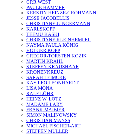
GRR WEST
PAULE HAMMER
KERSTIN HEINZE-GROHMANN
JESSE JACOBELLIS
CHRISTIANE JUNGERMANN
KARLSKOPF
TEEMU KASKI
CHRISTIANE KLEINHEMPEL
NAYMA PAULA KÖNIG
HOLGER KOPP
GREGOR-TORSTEN KOZIK
MARTIN KRAHL
STEFFEN KRAUSHAAR
KRONENKREUZ
SARAH LEIMCKE
KAY LEO LEONHARDT
LISA MONA
RALF LÖHR
HEINZ W. LOTZ
MADAME LARY
FRANK MAIBIER
SIMON MALINOWSKY
CHRISTIAN MANSS
MICHAEL FISCHER-ART
STEFFEN MÜLLER