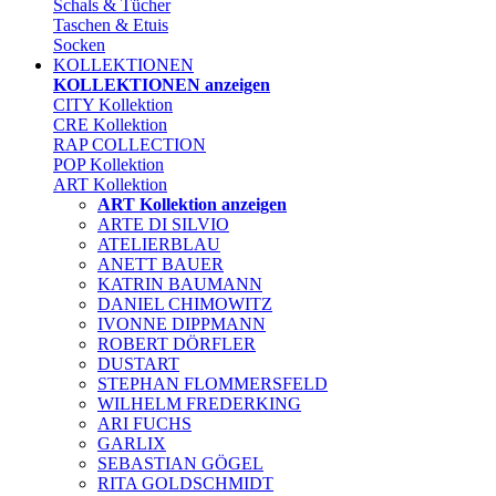
Schals & Tücher
Taschen & Etuis
Socken
KOLLEKTIONEN
KOLLEKTIONEN anzeigen
CITY Kollektion
CRE Kollektion
RAP COLLECTION
POP Kollektion
ART Kollektion
ART Kollektion anzeigen
ARTE DI SILVIO
ATELIERBLAU
ANETT BAUER
KATRIN BAUMANN
DANIEL CHIMOWITZ
IVONNE DIPPMANN
ROBERT DÖRFLER
DUSTART
STEPHAN FLOMMERSFELD
WILHELM FREDERKING
ARI FUCHS
GARLIX
SEBASTIAN GÖGEL
RITA GOLDSCHMIDT