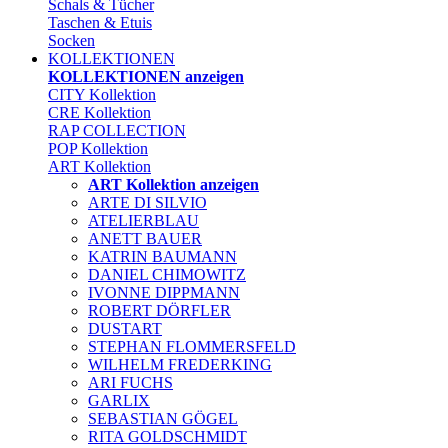
Schals & Tücher
Taschen & Etuis
Socken
KOLLEKTIONEN
KOLLEKTIONEN anzeigen
CITY Kollektion
CRE Kollektion
RAP COLLECTION
POP Kollektion
ART Kollektion
ART Kollektion anzeigen
ARTE DI SILVIO
ATELIERBLAU
ANETT BAUER
KATRIN BAUMANN
DANIEL CHIMOWITZ
IVONNE DIPPMANN
ROBERT DÖRFLER
DUSTART
STEPHAN FLOMMERSFELD
WILHELM FREDERKING
ARI FUCHS
GARLIX
SEBASTIAN GÖGEL
RITA GOLDSCHMIDT