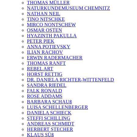
THOMAS MÜLLER
NATURKUNDEMUSEUM CHEMNITZ
NATHAN NEIL
TINO NITSCHKE
MIRCO NONTSCHEW
OSMAR OSTEN
HYAZINTH PAKULLA
PETER PIEK
ANNA POTIEVSKY
ILIAN RACHOV
ERWIN RADERMACHER
THOMAS RANFT
REBEL ART
HORST RETTIG
DR. DANIELA RICHTER-WITTENFELD
SANDRA RIEDEL
FALK RONALD
ROSE ADDAMS
BARBARA SCHAUß
LUISA SCHELLENBERGER
DANIELA SCHIECK
STEFFI SCHILLING
ANDREAS SCHMIDT
HERBERT STECHER
KLAUS SÜß