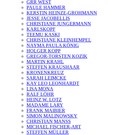
GRR WEST
PAULE HAMMER
KERSTIN HEINZE-GROHMANN
JESSE JACOBELLIS
CHRISTIANE JUNGERMANN
KARLSKOPF
TEEMU KASKI
CHRISTIANE KLEINHEMPEL
NAYMA PAULA KÖNIG
HOLGER KOPP
GREGOR-TORSTEN KOZIK
MARTIN KRAHL
STEFFEN KRAUSHAAR
KRONENKREUZ
SARAH LEIMCKE
KAY LEO LEONHARDT
LISA MONA
RALF LÖHR
HEINZ W. LOTZ
MADAME LARY
FRANK MAIBIER
SIMON MALINOWSKY
CHRISTIAN MANSS
MICHAEL FISCHER-ART
STEFFEN MÜLLER