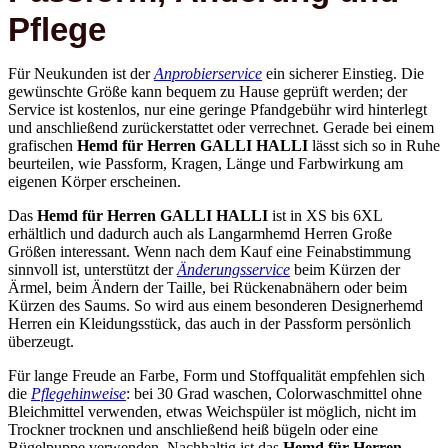
Pflege
Für Neukunden ist der
Anprobierservice
ein sicherer Einstieg. Die
gewünschte Größe kann bequem zu Hause geprüft werden; der
Service ist kostenlos, nur eine geringe Pfandgebühr wird hinterlegt
und anschließend zurückerstattet oder verrechnet. Gerade bei einem
grafischen
Hemd für Herren GALLI HALLI
lässt sich so in Ruhe
beurteilen, wie Passform, Kragen, Länge und Farbwirkung am
eigenen Körper erscheinen.
Das
Hemd für Herren GALLI HALLI
ist in XS bis 6XL
erhältlich und dadurch auch als Langarmhemd Herren Große
Größen interessant. Wenn nach dem Kauf eine Feinabstimmung
sinnvoll ist, unterstützt der
Änderungsservice
beim Kürzen der
Ärmel, beim Ändern der Taille, bei Rückenabnähern oder beim
Kürzen des Saums. So wird aus einem besonderen Designerhemd
Herren ein Kleidungsstück, das auch in der Passform persönlich
überzeugt.
Für lange Freude an Farbe, Form und Stoffqualität empfehlen sich
die
Pflegehinweise
: bei 30 Grad waschen, Colorwaschmittel ohne
Bleichmittel verwenden, etwas Weichspüler ist möglich, nicht im
Trockner trocknen und anschließend heiß bügeln oder eine
Bügelpuppe verwenden. Nachhaltig ist das
Hemd für Herren