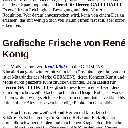
aus dieser Spannung lebt das
Hemd für Herren GALLI HALLI
.
Es erzählt von Leichtigkeit, Bewegung und dem Mut zur
Reduktion. Wer darauf angesprochen wird, kann von einem Design
erzählen, das mit wenig Strich viel Raum öffnet: fast still, aber sofort
erkennbar.
Grafische Frische von René
König
Das Motiv stammt von
René König
. In der GERMENS
Künstlerkategorie wird er mit zahlreichen Produkten geführt; zudem
ist er Mitgründer der Marke GERMENS, deren Konzept Kunst und
Mode durch platzierte Kunstdrucke verbindet. Beim
Hemd für
Herren GALLI HALLI
zeigt sich diese Idee in einer besonders
klaren Sprache: weiße Flächen geben dem Design Ruhe, schwarze
Linien wirken wie gezeichnete Fischformen, und intensive blaue bis
türkisfarbene Akzente setzen lebendige Punkte im Gesamtbild.
Das Ergebnis ist ein weißes Hemd Herren mit künstlerischer
Schärfe. Es ist hell genug für Sommer, Reise und Freizeit, aber
durch die schwarzen Linien und den blauen Kragen deutlich mehr
als ein klassisches weißes Oberhemd. Als Künstlerhemd Herren