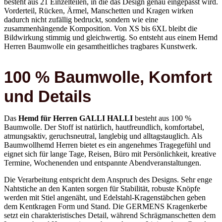
besteht aus 21 Einzelteilen, in die das Design genau eingepasst wird.
Vorderteil, Rücken, Ärmel, Manschetten und Kragen wirken
dadurch nicht zufällig bedruckt, sondern wie eine
zusammenhängende Komposition. Von XS bis 6XL bleibt die
Bildwirkung stimmig und gleichwertig. So entsteht aus einem Hemd
Herren Baumwolle ein gesamtheitliches tragbares Kunstwerk.
100 % Baumwolle, Komfort
und Details
Das
Hemd für Herren GALLI HALLI
besteht aus 100 %
Baumwolle. Der Stoff ist natürlich, hautfreundlich, komfortabel,
atmungsaktiv, geruchsneutral, langlebig und alltagstauglich. Als
Baumwollhemd Herren bietet es ein angenehmes Tragegefühl und
eignet sich für lange Tage, Reisen, Büro mit Persönlichkeit, kreative
Termine, Wochenenden und entspannte Abendveranstaltungen.
Die Verarbeitung entspricht dem Anspruch des Designs. Sehr enge
Nahtstiche an den Kanten sorgen für Stabilität, robuste Knöpfe
werden mit Stiel angenäht, und Edelstahl-Kragenstäbchen geben
dem Kentkragen Form und Stand. Die GERMENS Kragenkerbe
setzt ein charakteristisches Detail, während Schrägmanschetten dem