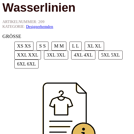
Wasserlinien
ARTIKELNUMMER:
209
KATEGORIE:
Designerhemden
GRÖSSE
XS
XS
S
S
M
M
L
L
XL
XL
XXL
XXL
3XL
3XL
4XL
4XL
5XL
5XL
6XL
6XL