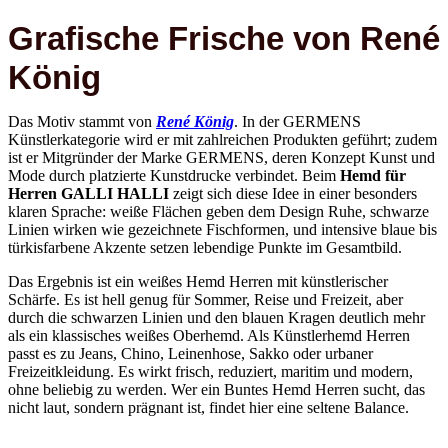
Grafische Frische von René
König
Das Motiv stammt von
René König
. In der GERMENS
Künstlerkategorie wird er mit zahlreichen Produkten geführt; zudem
ist er Mitgründer der Marke GERMENS, deren Konzept Kunst und
Mode durch platzierte Kunstdrucke verbindet. Beim
Hemd für
Herren GALLI HALLI
zeigt sich diese Idee in einer besonders
klaren Sprache: weiße Flächen geben dem Design Ruhe, schwarze
Linien wirken wie gezeichnete Fischformen, und intensive blaue bis
türkisfarbene Akzente setzen lebendige Punkte im Gesamtbild.
Das Ergebnis ist ein weißes Hemd Herren mit künstlerischer
Schärfe. Es ist hell genug für Sommer, Reise und Freizeit, aber
durch die schwarzen Linien und den blauen Kragen deutlich mehr
als ein klassisches weißes Oberhemd. Als Künstlerhemd Herren
passt es zu Jeans, Chino, Leinenhose, Sakko oder urbaner
Freizeitkleidung. Es wirkt frisch, reduziert, maritim und modern,
ohne beliebig zu werden. Wer ein Buntes Hemd Herren sucht, das
nicht laut, sondern prägnant ist, findet hier eine seltene Balance.