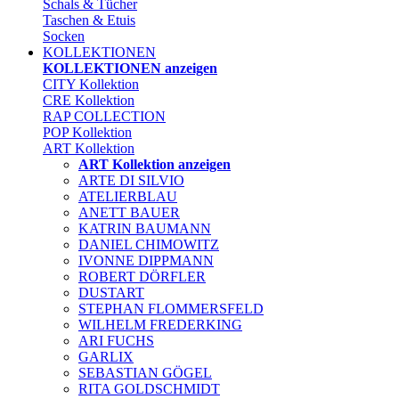
Schals & Tücher
Taschen & Etuis
Socken
KOLLEKTIONEN
KOLLEKTIONEN anzeigen
CITY Kollektion
CRE Kollektion
RAP COLLECTION
POP Kollektion
ART Kollektion
ART Kollektion anzeigen
ARTE DI SILVIO
ATELIERBLAU
ANETT BAUER
KATRIN BAUMANN
DANIEL CHIMOWITZ
IVONNE DIPPMANN
ROBERT DÖRFLER
DUSTART
STEPHAN FLOMMERSFELD
WILHELM FREDERKING
ARI FUCHS
GARLIX
SEBASTIAN GÖGEL
RITA GOLDSCHMIDT