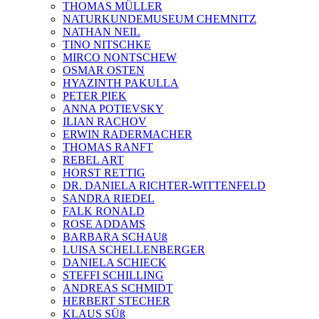
THOMAS MÜLLER
NATURKUNDEMUSEUM CHEMNITZ
NATHAN NEIL
TINO NITSCHKE
MIRCO NONTSCHEW
OSMAR OSTEN
HYAZINTH PAKULLA
PETER PIEK
ANNA POTIEVSKY
ILIAN RACHOV
ERWIN RADERMACHER
THOMAS RANFT
REBEL ART
HORST RETTIG
DR. DANIELA RICHTER-WITTENFELD
SANDRA RIEDEL
FALK RONALD
ROSE ADDAMS
BARBARA SCHAUß
LUISA SCHELLENBERGER
DANIELA SCHIECK
STEFFI SCHILLING
ANDREAS SCHMIDT
HERBERT STECHER
KLAUS SÜß