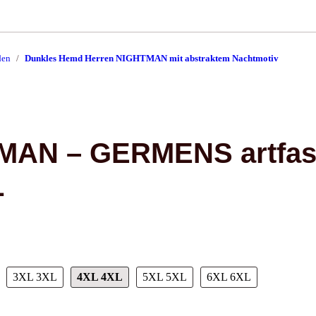
den
Dunkles Hemd Herren NIGHTMAN mit abstraktem Nachtmotiv
MAN – GERMENS artfash
L
3XL
3XL
4XL
4XL
5XL
5XL
6XL
6XL