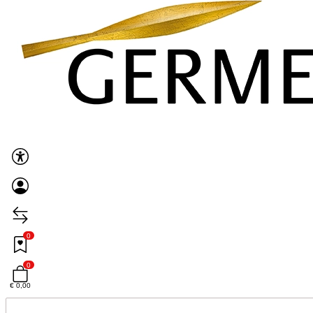
0
0
€ 0,00