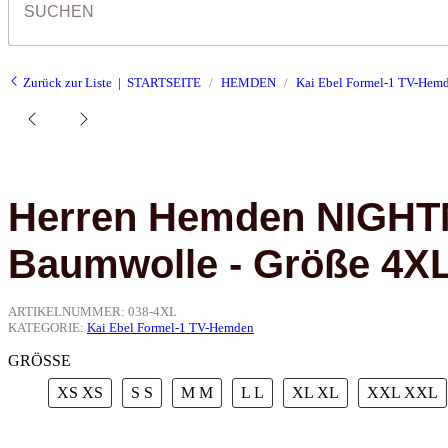
Zurück zur Liste
STARTSEITE
HEMDEN
Kai Ebel Formel-1 TV-Hem
Herren Hemden NIGHT
Baumwolle - Größe 4X
ARTIKELNUMMER:
038-4XL
KATEGORIE:
Kai Ebel Formel-1 TV-Hemden
GRÖSSE
XS
XS
S
S
M
M
L
L
XL
XL
XXL
XXL