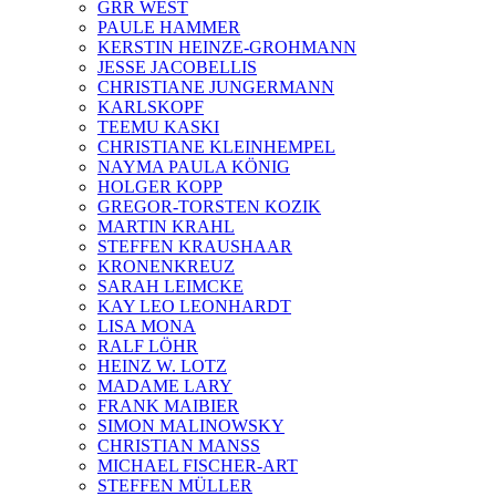
GRR WEST
PAULE HAMMER
KERSTIN HEINZE-GROHMANN
JESSE JACOBELLIS
CHRISTIANE JUNGERMANN
KARLSKOPF
TEEMU KASKI
CHRISTIANE KLEINHEMPEL
NAYMA PAULA KÖNIG
HOLGER KOPP
GREGOR-TORSTEN KOZIK
MARTIN KRAHL
STEFFEN KRAUSHAAR
KRONENKREUZ
SARAH LEIMCKE
KAY LEO LEONHARDT
LISA MONA
RALF LÖHR
HEINZ W. LOTZ
MADAME LARY
FRANK MAIBIER
SIMON MALINOWSKY
CHRISTIAN MANSS
MICHAEL FISCHER-ART
STEFFEN MÜLLER