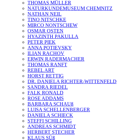
THOMAS MÜLLER
NATURKUNDEMUSEUM CHEMNITZ
NATHAN NEIL
TINO NITSCHKE
MIRCO NONTSCHEW
OSMAR OSTEN
HYAZINTH PAKULLA
PETER PIEK
ANNA POTIEVSKY
ILIAN RACHOV
ERWIN RADERMACHER
THOMAS RANFT
REBEL ART
HORST RETTIG
DR. DANIELA RICHTER-WITTENFELD
SANDRA RIEDEL
FALK RONALD
ROSE ADDAMS
BARBARA SCHAUß
LUISA SCHELLENBERGER
DANIELA SCHIECK
STEFFI SCHILLING
ANDREAS SCHMIDT
HERBERT STECHER
KLAUS SÜß