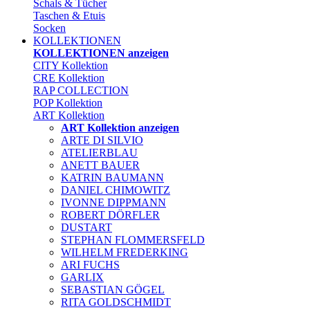
Schals & Tücher
Taschen & Etuis
Socken
KOLLEKTIONEN
KOLLEKTIONEN anzeigen
CITY Kollektion
CRE Kollektion
RAP COLLECTION
POP Kollektion
ART Kollektion
ART Kollektion anzeigen
ARTE DI SILVIO
ATELIERBLAU
ANETT BAUER
KATRIN BAUMANN
DANIEL CHIMOWITZ
IVONNE DIPPMANN
ROBERT DÖRFLER
DUSTART
STEPHAN FLOMMERSFELD
WILHELM FREDERKING
ARI FUCHS
GARLIX
SEBASTIAN GÖGEL
RITA GOLDSCHMIDT