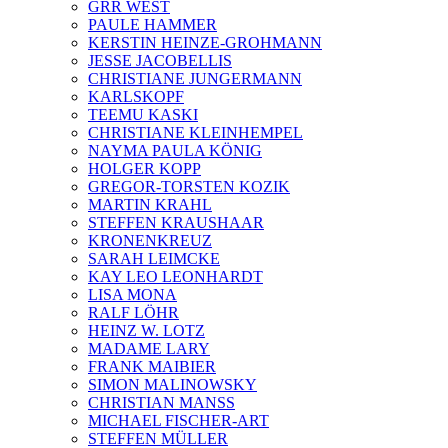
GRR WEST
PAULE HAMMER
KERSTIN HEINZE-GROHMANN
JESSE JACOBELLIS
CHRISTIANE JUNGERMANN
KARLSKOPF
TEEMU KASKI
CHRISTIANE KLEINHEMPEL
NAYMA PAULA KÖNIG
HOLGER KOPP
GREGOR-TORSTEN KOZIK
MARTIN KRAHL
STEFFEN KRAUSHAAR
KRONENKREUZ
SARAH LEIMCKE
KAY LEO LEONHARDT
LISA MONA
RALF LÖHR
HEINZ W. LOTZ
MADAME LARY
FRANK MAIBIER
SIMON MALINOWSKY
CHRISTIAN MANSS
MICHAEL FISCHER-ART
STEFFEN MÜLLER