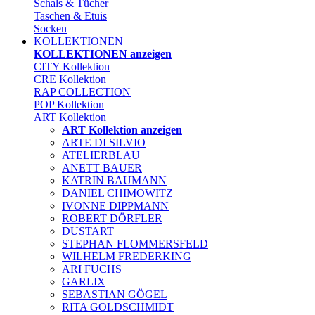
Schals & Tücher
Taschen & Etuis
Socken
KOLLEKTIONEN
KOLLEKTIONEN anzeigen
CITY Kollektion
CRE Kollektion
RAP COLLECTION
POP Kollektion
ART Kollektion
ART Kollektion anzeigen
ARTE DI SILVIO
ATELIERBLAU
ANETT BAUER
KATRIN BAUMANN
DANIEL CHIMOWITZ
IVONNE DIPPMANN
ROBERT DÖRFLER
DUSTART
STEPHAN FLOMMERSFELD
WILHELM FREDERKING
ARI FUCHS
GARLIX
SEBASTIAN GÖGEL
RITA GOLDSCHMIDT