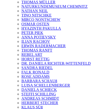
THOMAS MÜLLER
NATURKUNDEMUSEUM CHEMNITZ
NATHAN NEIL
TINO NITSCHKE
MIRCO NONTSCHEW
OSMAR OSTEN
HYAZINTH PAKULLA
PETER PIEK
ANNA POTIEVSKY
ILIAN RACHOV
ERWIN RADERMACHER
THOMAS RANFT
REBEL ART
HORST RETTIG
DR. DANIELA RICHTER-WITTENFELD
SANDRA RIEDEL
FALK RONALD
ROSE ADDAMS
BARBARA SCHAUß
LUISA SCHELLENBERGER
DANIELA SCHIECK
STEFFI SCHILLING
ANDREAS SCHMIDT
HERBERT STECHER
KLAUS SÜß