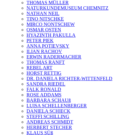
THOMAS MÜLLER
NATURKUNDEMUSEUM CHEMNITZ
NATHAN NEIL
TINO NITSCHKE
MIRCO NONTSCHEW
OSMAR OSTEN
HYAZINTH PAKULLA
PETER PIEK
ANNA POTIEVSKY
ILIAN RACHOV
ERWIN RADERMACHER
THOMAS RANFT
REBEL ART
HORST RETTIG
DR. DANIELA RICHTER-WITTENFELD
SANDRA RIEDEL
FALK RONALD
ROSE ADDAMS
BARBARA SCHAUß
LUISA SCHELLENBERGER
DANIELA SCHIECK
STEFFI SCHILLING
ANDREAS SCHMIDT
HERBERT STECHER
KLAUS SÜß