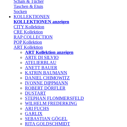
Schals & Tücher
Taschen & Etuis
Socken
KOLLEKTIONEN
KOLLEKTIONEN anzeigen
CITY Kollektion
CRE Kollektion
RAP COLLECTION
POP Kollektion
ART Kollektion
ART Kollektion anzeigen
ARTE DI SILVIO
ATELIERBLAU
ANETT BAUER
KATRIN BAUMANN
DANIEL CHIMOWITZ
IVONNE DIPPMANN
ROBERT DÖRFLER
DUSTART
STEPHAN FLOMMERSFELD
WILHELM FREDERKING
ARI FUCHS
GARLIX
SEBASTIAN GÖGEL
RITA GOLDSCHMIDT