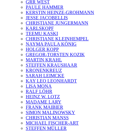
GRR WEST
PAULE HAMMER
KERSTIN HEINZE-GROHMANN
JESSE JACOBELLIS
CHRISTIANE JUNGERMANN
KARLSKOPF
TEEMU KASKI
CHRISTIANE KLEINHEMPEL
NAYMA PAULA KÖNIG
HOLGER KOPP
GREGOR-TORSTEN KOZIK
MARTIN KRAHL
STEFFEN KRAUSHAAR
KRONENKREUZ
SARAH LEIMCKE
KAY LEO LEONHARDT
LISA MONA
RALF LÖHR
HEINZ W. LOTZ
MADAME LARY
FRANK MAIBIER
SIMON MALINOWSKY
CHRISTIAN MANSS
MICHAEL FISCHER-ART
STEFFEN MÜLLER