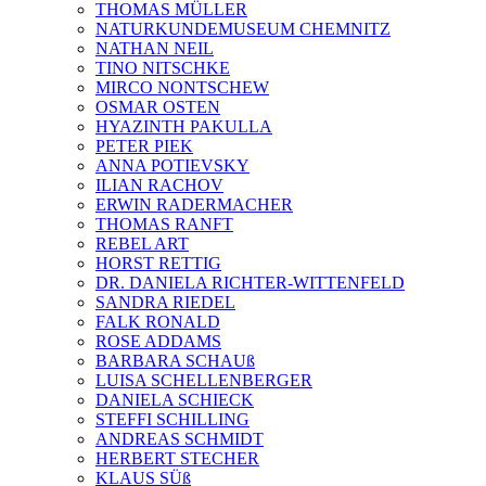
THOMAS MÜLLER
NATURKUNDEMUSEUM CHEMNITZ
NATHAN NEIL
TINO NITSCHKE
MIRCO NONTSCHEW
OSMAR OSTEN
HYAZINTH PAKULLA
PETER PIEK
ANNA POTIEVSKY
ILIAN RACHOV
ERWIN RADERMACHER
THOMAS RANFT
REBEL ART
HORST RETTIG
DR. DANIELA RICHTER-WITTENFELD
SANDRA RIEDEL
FALK RONALD
ROSE ADDAMS
BARBARA SCHAUß
LUISA SCHELLENBERGER
DANIELA SCHIECK
STEFFI SCHILLING
ANDREAS SCHMIDT
HERBERT STECHER
KLAUS SÜß