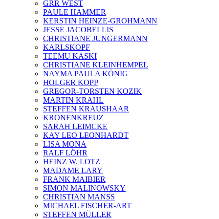
GRR WEST
PAULE HAMMER
KERSTIN HEINZE-GROHMANN
JESSE JACOBELLIS
CHRISTIANE JUNGERMANN
KARLSKOPF
TEEMU KASKI
CHRISTIANE KLEINHEMPEL
NAYMA PAULA KÖNIG
HOLGER KOPP
GREGOR-TORSTEN KOZIK
MARTIN KRAHL
STEFFEN KRAUSHAAR
KRONENKREUZ
SARAH LEIMCKE
KAY LEO LEONHARDT
LISA MONA
RALF LÖHR
HEINZ W. LOTZ
MADAME LARY
FRANK MAIBIER
SIMON MALINOWSKY
CHRISTIAN MANSS
MICHAEL FISCHER-ART
STEFFEN MÜLLER