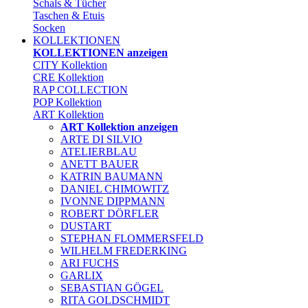
Schals & Tücher
Taschen & Etuis
Socken
KOLLEKTIONEN
KOLLEKTIONEN anzeigen
CITY Kollektion
CRE Kollektion
RAP COLLECTION
POP Kollektion
ART Kollektion
ART Kollektion anzeigen
ARTE DI SILVIO
ATELIERBLAU
ANETT BAUER
KATRIN BAUMANN
DANIEL CHIMOWITZ
IVONNE DIPPMANN
ROBERT DÖRFLER
DUSTART
STEPHAN FLOMMERSFELD
WILHELM FREDERKING
ARI FUCHS
GARLIX
SEBASTIAN GÖGEL
RITA GOLDSCHMIDT