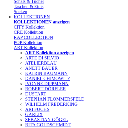
Schals & Tücher
Taschen & Etuis
Socken
KOLLEKTIONEN
KOLLEKTIONEN anzeigen
CITY Kollektion
CRE Kollektion
RAP COLLECTION
POP Kollektion
ART Kollektion
ART Kollektion anzeigen
ARTE DI SILVIO
ATELIERBLAU
ANETT BAUER
KATRIN BAUMANN
DANIEL CHIMOWITZ
IVONNE DIPPMANN
ROBERT DÖRFLER
DUSTART
STEPHAN FLOMMERSFELD
WILHELM FREDERKING
ARI FUCHS
GARLIX
SEBASTIAN GÖGEL
RITA GOLDSCHMIDT