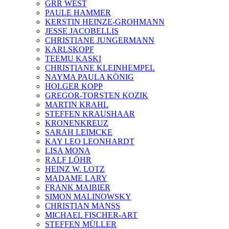
GRR WEST
PAULE HAMMER
KERSTIN HEINZE-GROHMANN
JESSE JACOBELLIS
CHRISTIANE JUNGERMANN
KARLSKOPF
TEEMU KASKI
CHRISTIANE KLEINHEMPEL
NAYMA PAULA KÖNIG
HOLGER KOPP
GREGOR-TORSTEN KOZIK
MARTIN KRAHL
STEFFEN KRAUSHAAR
KRONENKREUZ
SARAH LEIMCKE
KAY LEO LEONHARDT
LISA MONA
RALF LÖHR
HEINZ W. LOTZ
MADAME LARY
FRANK MAIBIER
SIMON MALINOWSKY
CHRISTIAN MANSS
MICHAEL FISCHER-ART
STEFFEN MÜLLER