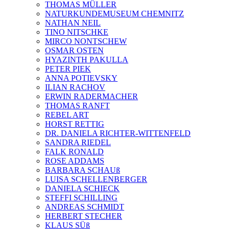
THOMAS MÜLLER
NATURKUNDEMUSEUM CHEMNITZ
NATHAN NEIL
TINO NITSCHKE
MIRCO NONTSCHEW
OSMAR OSTEN
HYAZINTH PAKULLA
PETER PIEK
ANNA POTIEVSKY
ILIAN RACHOV
ERWIN RADERMACHER
THOMAS RANFT
REBEL ART
HORST RETTIG
DR. DANIELA RICHTER-WITTENFELD
SANDRA RIEDEL
FALK RONALD
ROSE ADDAMS
BARBARA SCHAUß
LUISA SCHELLENBERGER
DANIELA SCHIECK
STEFFI SCHILLING
ANDREAS SCHMIDT
HERBERT STECHER
KLAUS SÜß