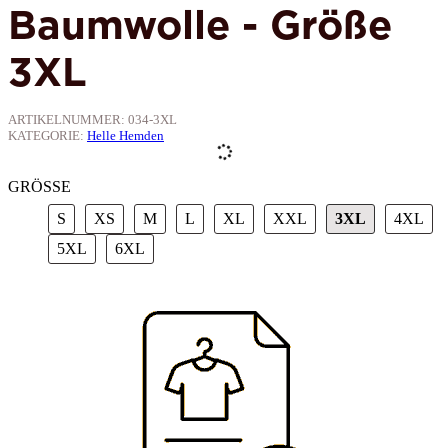
Baumwolle - Größe
3XL
ARTIKELNUMMER:
034-3XL
KATEGORIE:
Helle Hemden
GRÖSSE
S
XS
M
L
XL
XXL
3XL
4X
S
XS
M
L
XL
XXL
3XL
4XL
5XL
6XL
5XL
6XL