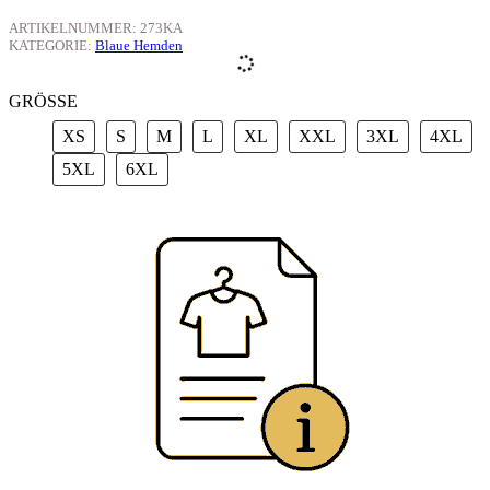
ARTIKELNUMMER:
273KA
KATEGORIE:
Blaue Hemden
GRÖSSE
XS
S
M
L
XL
XXL
3XL
4X
XS
S
M
L
XL
XXL
3XL
4XL
5XL
6XL
5XL
6XL