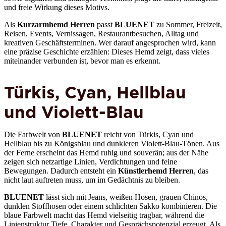
und freie Wirkung dieses Motivs.
Als
Kurzarmhemd Herren
passt
BLUENET
zu Sommer, Freizeit,
Reisen, Events, Vernissagen, Restaurantbesuchen, Alltag und
kreativen Geschäftsterminen. Wer darauf angesprochen wird, kann
eine präzise Geschichte erzählen: Dieses Hemd zeigt, dass vieles
miteinander verbunden ist, bevor man es erkennt.
Türkis, Cyan, Hellblau
und Violett-Blau
Die Farbwelt von
BLUENET
reicht von Türkis, Cyan und
Hellblau bis zu Königsblau und dunkleren Violett-Blau-Tönen. Aus
der Ferne erscheint das Hemd ruhig und souverän; aus der Nähe
zeigen sich netzartige Linien, Verdichtungen und feine
Bewegungen. Dadurch entsteht ein
Künstlerhemd Herren
, das
nicht laut auftreten muss, um im Gedächtnis zu bleiben.
BLUENET
lässt sich mit Jeans, weißen Hosen, grauen Chinos,
dunklen Stoffhosen oder einem schlichten Sakko kombinieren. Die
blaue Farbwelt macht das Hemd vielseitig tragbar, während die
Linienstruktur Tiefe, Charakter und Gesprächspotenzial erzeugt. Als