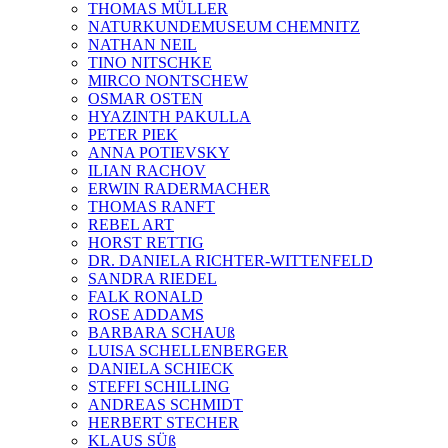
THOMAS MÜLLER
NATURKUNDEMUSEUM CHEMNITZ
NATHAN NEIL
TINO NITSCHKE
MIRCO NONTSCHEW
OSMAR OSTEN
HYAZINTH PAKULLA
PETER PIEK
ANNA POTIEVSKY
ILIAN RACHOV
ERWIN RADERMACHER
THOMAS RANFT
REBEL ART
HORST RETTIG
DR. DANIELA RICHTER-WITTENFELD
SANDRA RIEDEL
FALK RONALD
ROSE ADDAMS
BARBARA SCHAUß
LUISA SCHELLENBERGER
DANIELA SCHIECK
STEFFI SCHILLING
ANDREAS SCHMIDT
HERBERT STECHER
KLAUS SÜß