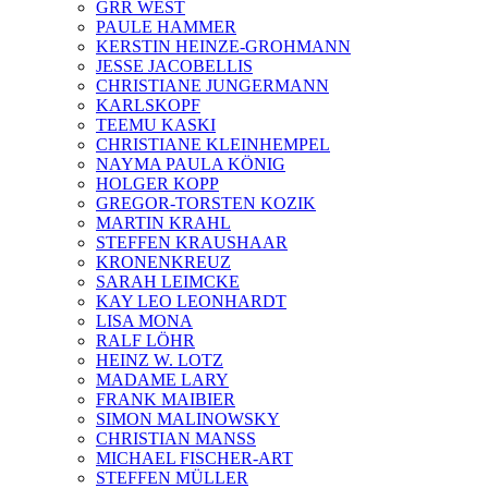
GRR WEST
PAULE HAMMER
KERSTIN HEINZE-GROHMANN
JESSE JACOBELLIS
CHRISTIANE JUNGERMANN
KARLSKOPF
TEEMU KASKI
CHRISTIANE KLEINHEMPEL
NAYMA PAULA KÖNIG
HOLGER KOPP
GREGOR-TORSTEN KOZIK
MARTIN KRAHL
STEFFEN KRAUSHAAR
KRONENKREUZ
SARAH LEIMCKE
KAY LEO LEONHARDT
LISA MONA
RALF LÖHR
HEINZ W. LOTZ
MADAME LARY
FRANK MAIBIER
SIMON MALINOWSKY
CHRISTIAN MANSS
MICHAEL FISCHER-ART
STEFFEN MÜLLER