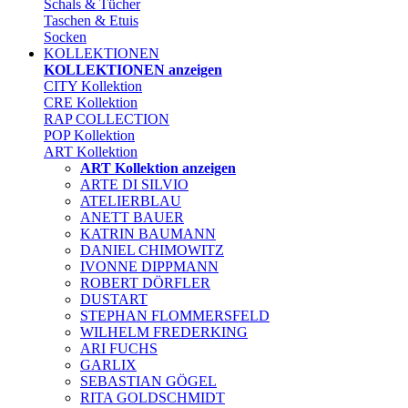
Schals & Tücher
Taschen & Etuis
Socken
KOLLEKTIONEN
KOLLEKTIONEN anzeigen
CITY Kollektion
CRE Kollektion
RAP COLLECTION
POP Kollektion
ART Kollektion
ART Kollektion anzeigen
ARTE DI SILVIO
ATELIERBLAU
ANETT BAUER
KATRIN BAUMANN
DANIEL CHIMOWITZ
IVONNE DIPPMANN
ROBERT DÖRFLER
DUSTART
STEPHAN FLOMMERSFELD
WILHELM FREDERKING
ARI FUCHS
GARLIX
SEBASTIAN GÖGEL
RITA GOLDSCHMIDT