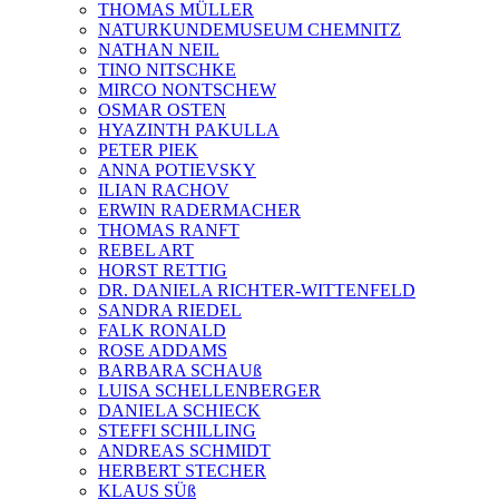
THOMAS MÜLLER
NATURKUNDEMUSEUM CHEMNITZ
NATHAN NEIL
TINO NITSCHKE
MIRCO NONTSCHEW
OSMAR OSTEN
HYAZINTH PAKULLA
PETER PIEK
ANNA POTIEVSKY
ILIAN RACHOV
ERWIN RADERMACHER
THOMAS RANFT
REBEL ART
HORST RETTIG
DR. DANIELA RICHTER-WITTENFELD
SANDRA RIEDEL
FALK RONALD
ROSE ADDAMS
BARBARA SCHAUß
LUISA SCHELLENBERGER
DANIELA SCHIECK
STEFFI SCHILLING
ANDREAS SCHMIDT
HERBERT STECHER
KLAUS SÜß