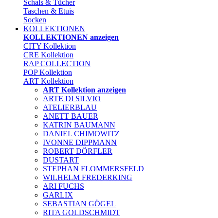
Schals & Tücher
Taschen & Etuis
Socken
KOLLEKTIONEN
KOLLEKTIONEN anzeigen
CITY Kollektion
CRE Kollektion
RAP COLLECTION
POP Kollektion
ART Kollektion
ART Kollektion anzeigen
ARTE DI SILVIO
ATELIERBLAU
ANETT BAUER
KATRIN BAUMANN
DANIEL CHIMOWITZ
IVONNE DIPPMANN
ROBERT DÖRFLER
DUSTART
STEPHAN FLOMMERSFELD
WILHELM FREDERKING
ARI FUCHS
GARLIX
SEBASTIAN GÖGEL
RITA GOLDSCHMIDT