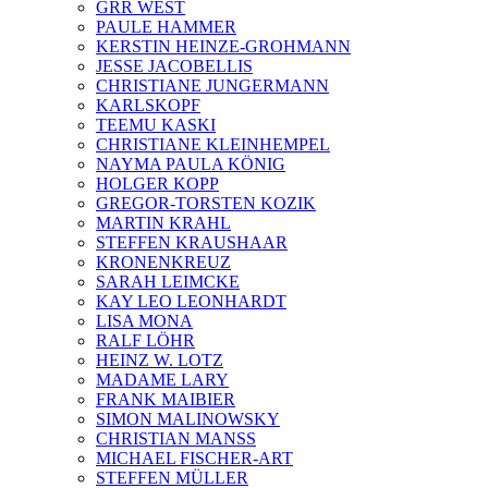
GRR WEST
PAULE HAMMER
KERSTIN HEINZE-GROHMANN
JESSE JACOBELLIS
CHRISTIANE JUNGERMANN
KARLSKOPF
TEEMU KASKI
CHRISTIANE KLEINHEMPEL
NAYMA PAULA KÖNIG
HOLGER KOPP
GREGOR-TORSTEN KOZIK
MARTIN KRAHL
STEFFEN KRAUSHAAR
KRONENKREUZ
SARAH LEIMCKE
KAY LEO LEONHARDT
LISA MONA
RALF LÖHR
HEINZ W. LOTZ
MADAME LARY
FRANK MAIBIER
SIMON MALINOWSKY
CHRISTIAN MANSS
MICHAEL FISCHER-ART
STEFFEN MÜLLER