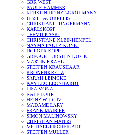
GRR WEST
PAULE HAMMER
KERSTIN HEINZE-GROHMANN
JESSE JACOBELLIS
CHRISTIANE JUNGERMANN
KARLSKOPF
TEEMU KASKI
CHRISTIANE KLEINHEMPEL
NAYMA PAULA KÖNIG
HOLGER KOPP
GREGOR-TORSTEN KOZIK
MARTIN KRAHL
STEFFEN KRAUSHAAR
KRONENKREUZ
SARAH LEIMCKE
KAY LEO LEONHARDT
LISA MONA
RALF LÖHR
HEINZ W. LOTZ
MADAME LARY
FRANK MAIBIER
SIMON MALINOWSKY
CHRISTIAN MANSS
MICHAEL FISCHER-ART
STEFFEN MÜLLER