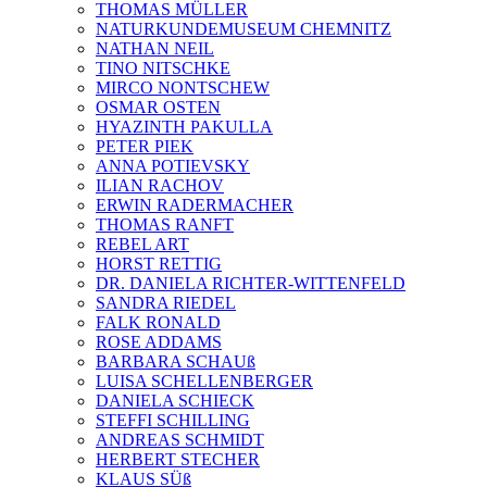
THOMAS MÜLLER
NATURKUNDEMUSEUM CHEMNITZ
NATHAN NEIL
TINO NITSCHKE
MIRCO NONTSCHEW
OSMAR OSTEN
HYAZINTH PAKULLA
PETER PIEK
ANNA POTIEVSKY
ILIAN RACHOV
ERWIN RADERMACHER
THOMAS RANFT
REBEL ART
HORST RETTIG
DR. DANIELA RICHTER-WITTENFELD
SANDRA RIEDEL
FALK RONALD
ROSE ADDAMS
BARBARA SCHAUß
LUISA SCHELLENBERGER
DANIELA SCHIECK
STEFFI SCHILLING
ANDREAS SCHMIDT
HERBERT STECHER
KLAUS SÜß