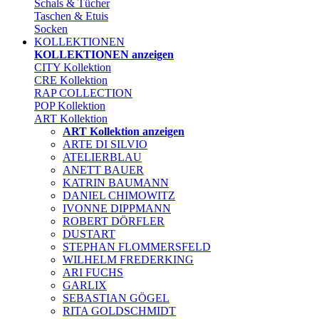
Schals & Tücher
Taschen & Etuis
Socken
KOLLEKTIONEN
KOLLEKTIONEN anzeigen
CITY Kollektion
CRE Kollektion
RAP COLLECTION
POP Kollektion
ART Kollektion
ART Kollektion anzeigen
ARTE DI SILVIO
ATELIERBLAU
ANETT BAUER
KATRIN BAUMANN
DANIEL CHIMOWITZ
IVONNE DIPPMANN
ROBERT DÖRFLER
DUSTART
STEPHAN FLOMMERSFELD
WILHELM FREDERKING
ARI FUCHS
GARLIX
SEBASTIAN GÖGEL
RITA GOLDSCHMIDT