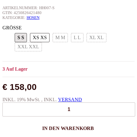
ARTIKELNUMMER:
HH007-S
GTIN:
4250826421480
KATEGORIE:
HOSEN
GRÖSSE
S
S
XS
XS
M
M
L
L
XL
XL
XXL
XXL
3 Auf Lager
€ 158,00
INKL. 19% MwSt. , INKL.
VERSAND
IN DEN WARENKORB