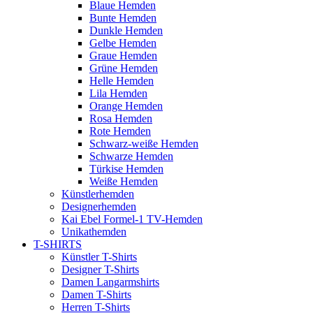
Blaue Hemden
Bunte Hemden
Dunkle Hemden
Gelbe Hemden
Graue Hemden
Grüne Hemden
Helle Hemden
Lila Hemden
Orange Hemden
Rosa Hemden
Rote Hemden
Schwarz-weiße Hemden
Schwarze Hemden
Türkise Hemden
Weiße Hemden
Künstlerhemden
Designerhemden
Kai Ebel Formel-1 TV-Hemden
Unikathemden
T-SHIRTS
Künstler T-Shirts
Designer T-Shirts
Damen Langarmshirts
Damen T-Shirts
Herren T-Shirts