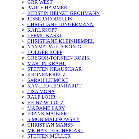
GRR WEST
PAULE HAMMER
KERSTIN HEINZE-GROHMANN
JESSE JACOBELLIS
CHRISTIANE JUNGERMANN
KARLSKOPF
TEEMU KASKI
CHRISTIANE KLEINHEMPEL
NAYMA PAULA KÖNIG
HOLGER KOPP
GREGOR-TORSTEN KOZIK
MARTIN KRAHL
STEFFEN KRAUSHAAR
KRONENKREUZ
SARAH LEIMCKE
KAY LEO LEONHARDT
LISA MONA
RALF LÖHR
HEINZ W. LOTZ
MADAME LARY
FRANK MAIBIER
SIMON MALINOWSKY
CHRISTIAN MANSS
MICHAEL FISCHER-ART
STEFFEN MÜLLER