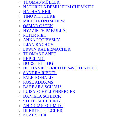
THOMAS MÜLLER
NATURKUNDEMUSEUM CHEMNITZ
NATHAN NEIL
TINO NITSCHKE
MIRCO NONTSCHEW
OSMAR OSTEN
HYAZINTH PAKULLA
PETER PIEK
ANNA POTIEVSKY
ILIAN RACHOV
ERWIN RADERMACHER
THOMAS RANFT
REBEL ART
HORST RETTIG
DR. DANIELA RICHTER-WITTENFELD
SANDRA RIEDEL
FALK RONALD
ROSE ADDAMS
BARBARA SCHAUß
LUISA SCHELLENBERGER
DANIELA SCHIECK
STEFFI SCHILLING
ANDREAS SCHMIDT
HERBERT STECHER
KLAUS SÜß