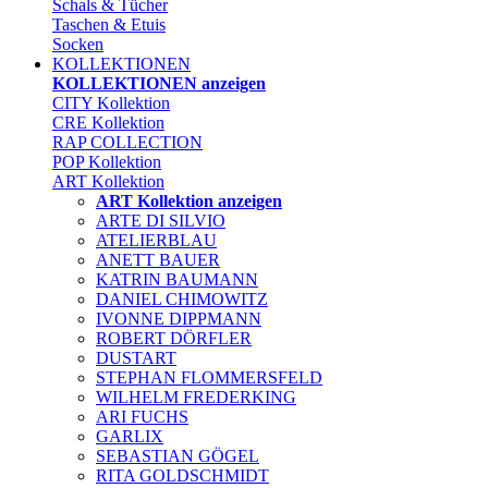
Schals & Tücher
Taschen & Etuis
Socken
KOLLEKTIONEN
KOLLEKTIONEN anzeigen
CITY Kollektion
CRE Kollektion
RAP COLLECTION
POP Kollektion
ART Kollektion
ART Kollektion anzeigen
ARTE DI SILVIO
ATELIERBLAU
ANETT BAUER
KATRIN BAUMANN
DANIEL CHIMOWITZ
IVONNE DIPPMANN
ROBERT DÖRFLER
DUSTART
STEPHAN FLOMMERSFELD
WILHELM FREDERKING
ARI FUCHS
GARLIX
SEBASTIAN GÖGEL
RITA GOLDSCHMIDT