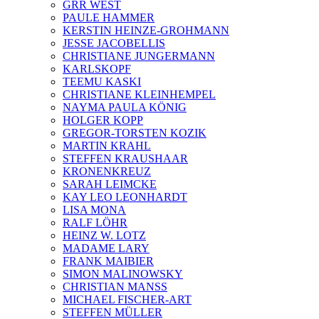
GRR WEST
PAULE HAMMER
KERSTIN HEINZE-GROHMANN
JESSE JACOBELLIS
CHRISTIANE JUNGERMANN
KARLSKOPF
TEEMU KASKI
CHRISTIANE KLEINHEMPEL
NAYMA PAULA KÖNIG
HOLGER KOPP
GREGOR-TORSTEN KOZIK
MARTIN KRAHL
STEFFEN KRAUSHAAR
KRONENKREUZ
SARAH LEIMCKE
KAY LEO LEONHARDT
LISA MONA
RALF LÖHR
HEINZ W. LOTZ
MADAME LARY
FRANK MAIBIER
SIMON MALINOWSKY
CHRISTIAN MANSS
MICHAEL FISCHER-ART
STEFFEN MÜLLER