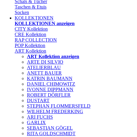
Schals & Tücher
Taschen & Etuis
Socken
KOLLEKTIONEN
KOLLEKTIONEN anzeigen
CITY Kollektion
CRE Kollektion
RAP COLLECTION
POP Kollektion
ART Kollektion
ART Kollektion anzeigen
ARTE DI SILVIO
ATELIERBLAU
ANETT BAUER
KATRIN BAUMANN
DANIEL CHIMOWITZ
IVONNE DIPPMANN
ROBERT DÖRFLER
DUSTART
STEPHAN FLOMMERSFELD
WILHELM FREDERKING
ARI FUCHS
GARLIX
SEBASTIAN GÖGEL
RITA GOLDSCHMIDT