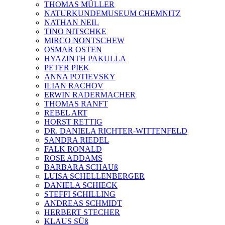
THOMAS MÜLLER
NATURKUNDEMUSEUM CHEMNITZ
NATHAN NEIL
TINO NITSCHKE
MIRCO NONTSCHEW
OSMAR OSTEN
HYAZINTH PAKULLA
PETER PIEK
ANNA POTIEVSKY
ILIAN RACHOV
ERWIN RADERMACHER
THOMAS RANFT
REBEL ART
HORST RETTIG
DR. DANIELA RICHTER-WITTENFELD
SANDRA RIEDEL
FALK RONALD
ROSE ADDAMS
BARBARA SCHAUß
LUISA SCHELLENBERGER
DANIELA SCHIECK
STEFFI SCHILLING
ANDREAS SCHMIDT
HERBERT STECHER
KLAUS SÜß