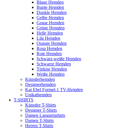
Blaue Hemden
Bunte Hemden
Dunkle Hemden
Gelbe Hemden
Graue Hemden
Grüne Hemden
Helle Hemden
Lila Hemden
Orange Hemden
Rosa Hemden
Rote Hemden
Schwarz-weiße Hemden
Schwarze Hemden
Türkise Hemden
Weiße Hemden
Künstlerhemden
Designerhemden
Kai Ebel Formel-1 TV-Hemden
Unikathemden
T-SHIRTS
Künstler T-Shirts
Designer T-Shirts
Damen Langarmshirts
Damen T-Shirts
Herren T-Shirts