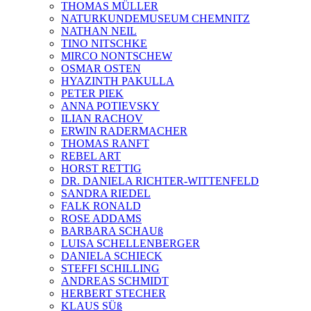
THOMAS MÜLLER
NATURKUNDEMUSEUM CHEMNITZ
NATHAN NEIL
TINO NITSCHKE
MIRCO NONTSCHEW
OSMAR OSTEN
HYAZINTH PAKULLA
PETER PIEK
ANNA POTIEVSKY
ILIAN RACHOV
ERWIN RADERMACHER
THOMAS RANFT
REBEL ART
HORST RETTIG
DR. DANIELA RICHTER-WITTENFELD
SANDRA RIEDEL
FALK RONALD
ROSE ADDAMS
BARBARA SCHAUß
LUISA SCHELLENBERGER
DANIELA SCHIECK
STEFFI SCHILLING
ANDREAS SCHMIDT
HERBERT STECHER
KLAUS SÜß