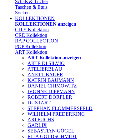
Schals & Tücher
Taschen & Etuis
Socken
KOLLEKTIONEN
KOLLEKTIONEN anzeigen
CITY Kollektion
CRE Kollektion
RAP COLLECTION
POP Kollektion
ART Kollektion
ART Kollektion anzeigen
ARTE DI SILVIO
ATELIERBLAU
ANETT BAUER
KATRIN BAUMANN
DANIEL CHIMOWITZ
IVONNE DIPPMANN
ROBERT DÖRFLER
DUSTART
STEPHAN FLOMMERSFELD
WILHELM FREDERKING
ARI FUCHS
GARLIX
SEBASTIAN GÖGEL
RITA GOLDSCHMIDT