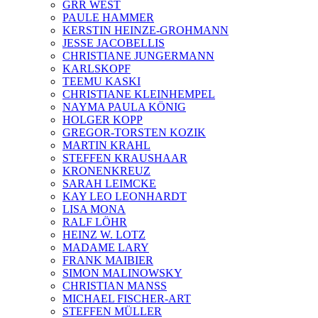
GRR WEST
PAULE HAMMER
KERSTIN HEINZE-GROHMANN
JESSE JACOBELLIS
CHRISTIANE JUNGERMANN
KARLSKOPF
TEEMU KASKI
CHRISTIANE KLEINHEMPEL
NAYMA PAULA KÖNIG
HOLGER KOPP
GREGOR-TORSTEN KOZIK
MARTIN KRAHL
STEFFEN KRAUSHAAR
KRONENKREUZ
SARAH LEIMCKE
KAY LEO LEONHARDT
LISA MONA
RALF LÖHR
HEINZ W. LOTZ
MADAME LARY
FRANK MAIBIER
SIMON MALINOWSKY
CHRISTIAN MANSS
MICHAEL FISCHER-ART
STEFFEN MÜLLER