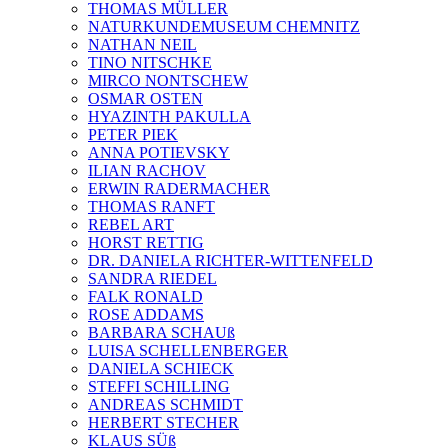
THOMAS MÜLLER
NATURKUNDEMUSEUM CHEMNITZ
NATHAN NEIL
TINO NITSCHKE
MIRCO NONTSCHEW
OSMAR OSTEN
HYAZINTH PAKULLA
PETER PIEK
ANNA POTIEVSKY
ILIAN RACHOV
ERWIN RADERMACHER
THOMAS RANFT
REBEL ART
HORST RETTIG
DR. DANIELA RICHTER-WITTENFELD
SANDRA RIEDEL
FALK RONALD
ROSE ADDAMS
BARBARA SCHAUß
LUISA SCHELLENBERGER
DANIELA SCHIECK
STEFFI SCHILLING
ANDREAS SCHMIDT
HERBERT STECHER
KLAUS SÜß