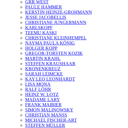
GRR WEST
PAULE HAMMER
KERSTIN HEINZE-GROHMANN
JESSE JACOBELLIS
CHRISTIANE JUNGERMANN
KARLSKOPF
TEEMU KASKI
CHRISTIANE KLEINHEMPEL
NAYMA PAULA KÖNIG
HOLGER KOPP
GREGOR-TORSTEN KOZIK
MARTIN KRAHL
STEFFEN KRAUSHAAR
KRONENKREUZ
SARAH LEIMCKE
KAY LEO LEONHARDT
LISA MONA
RALF LÖHR
HEINZ W. LOTZ
MADAME LARY
FRANK MAIBIER
SIMON MALINOWSKY
CHRISTIAN MANSS
MICHAEL FISCHER-ART
STEFFEN MÜLLER