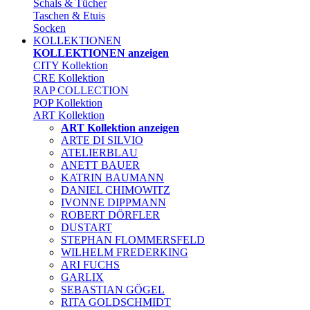
Schals & Tücher
Taschen & Etuis
Socken
KOLLEKTIONEN
KOLLEKTIONEN anzeigen
CITY Kollektion
CRE Kollektion
RAP COLLECTION
POP Kollektion
ART Kollektion
ART Kollektion anzeigen
ARTE DI SILVIO
ATELIERBLAU
ANETT BAUER
KATRIN BAUMANN
DANIEL CHIMOWITZ
IVONNE DIPPMANN
ROBERT DÖRFLER
DUSTART
STEPHAN FLOMMERSFELD
WILHELM FREDERKING
ARI FUCHS
GARLIX
SEBASTIAN GÖGEL
RITA GOLDSCHMIDT