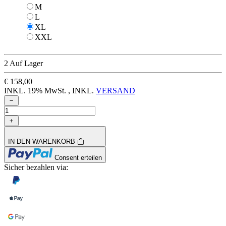
M
M
L
L
XL
XL
XXL
XXL
2 Auf Lager
€ 158,00
INKL. 19% MwSt. , INKL.
VERSAND
IN DEN WARENKORB
Consent erteilen
Sicher bezahlen via: