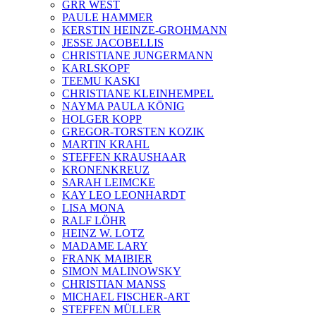
GRR WEST
PAULE HAMMER
KERSTIN HEINZE-GROHMANN
JESSE JACOBELLIS
CHRISTIANE JUNGERMANN
KARLSKOPF
TEEMU KASKI
CHRISTIANE KLEINHEMPEL
NAYMA PAULA KÖNIG
HOLGER KOPP
GREGOR-TORSTEN KOZIK
MARTIN KRAHL
STEFFEN KRAUSHAAR
KRONENKREUZ
SARAH LEIMCKE
KAY LEO LEONHARDT
LISA MONA
RALF LÖHR
HEINZ W. LOTZ
MADAME LARY
FRANK MAIBIER
SIMON MALINOWSKY
CHRISTIAN MANSS
MICHAEL FISCHER-ART
STEFFEN MÜLLER