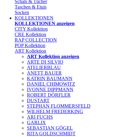
Schals & Tücher
Taschen & Etuis
Socken
KOLLEKTIONEN
KOLLEKTIONEN anzeigen
CITY Kollektion
CRE Kollektion
RAP COLLECTION
POP Kollektion
ART Kollektion
ART Kollektion anzeigen
ARTE DI SILVIO
ATELIERBLAU
ANETT BAUER
KATRIN BAUMANN
DANIEL CHIMOWITZ
IVONNE DIPPMANN
ROBERT DÖRFLER
DUSTART
STEPHAN FLOMMERSFELD
WILHELM FREDERKING
ARI FUCHS
GARLIX
SEBASTIAN GÖGEL
RITA GOLDSCHMIDT