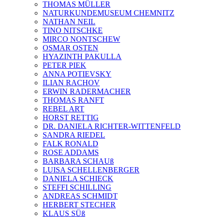
THOMAS MÜLLER
NATURKUNDEMUSEUM CHEMNITZ
NATHAN NEIL
TINO NITSCHKE
MIRCO NONTSCHEW
OSMAR OSTEN
HYAZINTH PAKULLA
PETER PIEK
ANNA POTIEVSKY
ILIAN RACHOV
ERWIN RADERMACHER
THOMAS RANFT
REBEL ART
HORST RETTIG
DR. DANIELA RICHTER-WITTENFELD
SANDRA RIEDEL
FALK RONALD
ROSE ADDAMS
BARBARA SCHAUß
LUISA SCHELLENBERGER
DANIELA SCHIECK
STEFFI SCHILLING
ANDREAS SCHMIDT
HERBERT STECHER
KLAUS SÜß