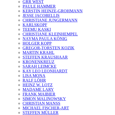
GRR WEST
PAULE HAMMER
KERSTIN HEINZE-GROHMANN
JESSE JACOBELLIS
CHRISTIANE JUNGERMANN
KARLSKOPF
TEEMU KASKI
CHRISTIANE KLEINHEMPEL
NAYMA PAULA KÖNIG
HOLGER KOPP
GREGOR-TORSTEN KOZIK
MARTIN KRAHL
STEFFEN KRAUSHAAR
KRONENKREUZ
SARAH LEIMCKE
KAY LEO LEONHARDT
LISA MONA
RALF LÖHR
HEINZ W. LOTZ
MADAME LARY
FRANK MAIBIER
SIMON MALINOWSKY
CHRISTIAN MANSS
MICHAEL FISCHER-ART
STEFFEN MÜLLER