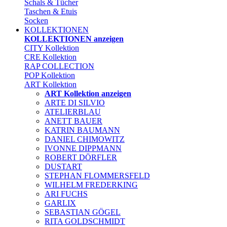
Schals & Tücher
Taschen & Etuis
Socken
KOLLEKTIONEN
KOLLEKTIONEN anzeigen
CITY Kollektion
CRE Kollektion
RAP COLLECTION
POP Kollektion
ART Kollektion
ART Kollektion anzeigen
ARTE DI SILVIO
ATELIERBLAU
ANETT BAUER
KATRIN BAUMANN
DANIEL CHIMOWITZ
IVONNE DIPPMANN
ROBERT DÖRFLER
DUSTART
STEPHAN FLOMMERSFELD
WILHELM FREDERKING
ARI FUCHS
GARLIX
SEBASTIAN GÖGEL
RITA GOLDSCHMIDT