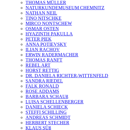
THOMAS MÜLLER
NATURKUNDEMUSEUM CHEMNITZ
NATHAN NEIL
TINO NITSCHKE
MIRCO NONTSCHEW
OSMAR OSTEN
HYAZINTH PAKULLA
PETER PIEK
ANNA POTIEVSKY
ILIAN RACHOV
ERWIN RADERMACHER
THOMAS RANFT
REBEL ART
HORST RETTIG
DR. DANIELA RICHTER-WITTENFELD
SANDRA RIEDEL
FALK RONALD
ROSE ADDAMS
BARBARA SCHAUß
LUISA SCHELLENBERGER
DANIELA SCHIECK
STEFFI SCHILLING
ANDREAS SCHMIDT
HERBERT STECHER
KLAUS SÜß