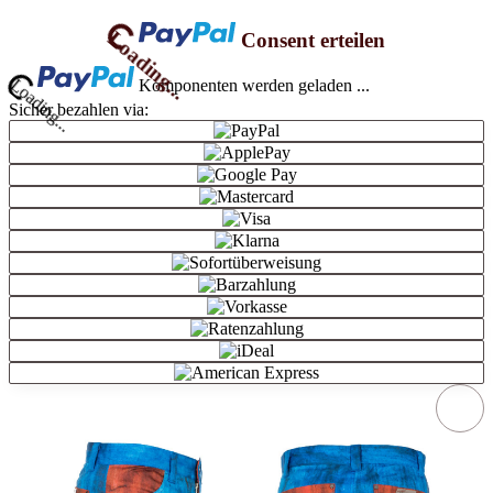
Loading...
Consent erteilen
ng...
Komponenten werden geladen ...
Sicher bezahlen via: