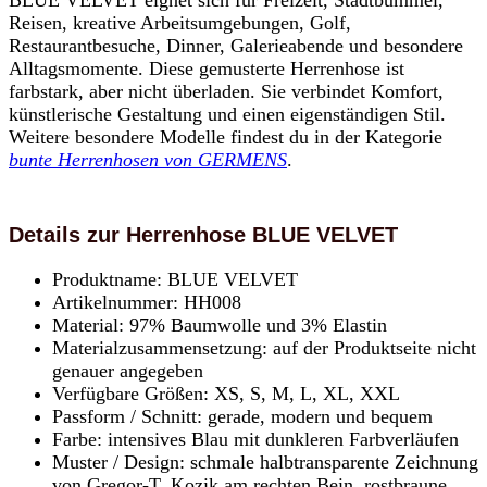
BLUE VELVET eignet sich für Freizeit, Stadtbummel,
Reisen, kreative Arbeitsumgebungen, Golf,
Restaurantbesuche, Dinner, Galerieabende und besondere
Alltagsmomente. Diese gemusterte Herrenhose ist
farbstark, aber nicht überladen. Sie verbindet Komfort,
künstlerische Gestaltung und einen eigenständigen Stil.
Weitere besondere Modelle findest du in der Kategorie
bunte Herrenhosen von GERMENS
.
Details zur Herrenhose BLUE VELVET
Produktname: BLUE VELVET
Artikelnummer: HH008
Material: 97% Baumwolle und 3% Elastin
Materialzusammensetzung: auf der Produktseite nicht
genauer angegeben
Verfügbare Größen: XS, S, M, L, XL, XXL
Passform / Schnitt: gerade, modern und bequem
Farbe: intensives Blau mit dunkleren Farbverläufen
Muster / Design: schmale halbtransparente Zeichnung
von Gregor-T. Kozik am rechten Bein, rostbraune