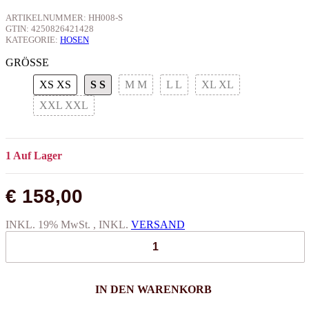
ARTIKELNUMMER:
HH008-S
GTIN:
4250826421428
KATEGORIE:
HOSEN
GRÖSSE
XS
XS
S
S
M
M
L
L
XL
XL
XXL
XXL
1 Auf Lager
€ 158,00
INKL. 19% MwSt. , INKL.
VERSAND
IN DEN WARENKORB