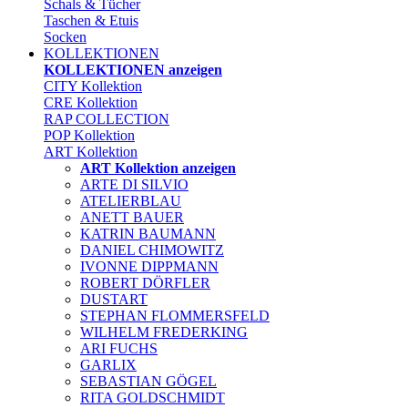
Schals & Tücher
Taschen & Etuis
Socken
KOLLEKTIONEN
KOLLEKTIONEN anzeigen
CITY Kollektion
CRE Kollektion
RAP COLLECTION
POP Kollektion
ART Kollektion
ART Kollektion anzeigen
ARTE DI SILVIO
ATELIERBLAU
ANETT BAUER
KATRIN BAUMANN
DANIEL CHIMOWITZ
IVONNE DIPPMANN
ROBERT DÖRFLER
DUSTART
STEPHAN FLOMMERSFELD
WILHELM FREDERKING
ARI FUCHS
GARLIX
SEBASTIAN GÖGEL
RITA GOLDSCHMIDT