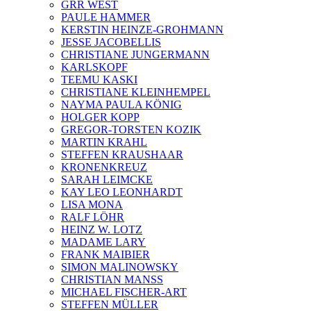
GRR WEST
PAULE HAMMER
KERSTIN HEINZE-GROHMANN
JESSE JACOBELLIS
CHRISTIANE JUNGERMANN
KARLSKOPF
TEEMU KASKI
CHRISTIANE KLEINHEMPEL
NAYMA PAULA KÖNIG
HOLGER KOPP
GREGOR-TORSTEN KOZIK
MARTIN KRAHL
STEFFEN KRAUSHAAR
KRONENKREUZ
SARAH LEIMCKE
KAY LEO LEONHARDT
LISA MONA
RALF LÖHR
HEINZ W. LOTZ
MADAME LARY
FRANK MAIBIER
SIMON MALINOWSKY
CHRISTIAN MANSS
MICHAEL FISCHER-ART
STEFFEN MÜLLER