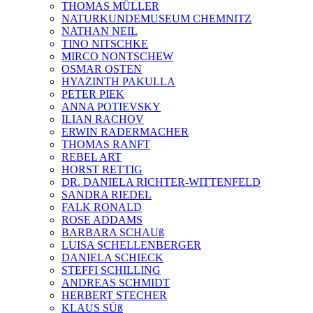
THOMAS MÜLLER
NATURKUNDEMUSEUM CHEMNITZ
NATHAN NEIL
TINO NITSCHKE
MIRCO NONTSCHEW
OSMAR OSTEN
HYAZINTH PAKULLA
PETER PIEK
ANNA POTIEVSKY
ILIAN RACHOV
ERWIN RADERMACHER
THOMAS RANFT
REBEL ART
HORST RETTIG
DR. DANIELA RICHTER-WITTENFELD
SANDRA RIEDEL
FALK RONALD
ROSE ADDAMS
BARBARA SCHAUß
LUISA SCHELLENBERGER
DANIELA SCHIECK
STEFFI SCHILLING
ANDREAS SCHMIDT
HERBERT STECHER
KLAUS SÜß