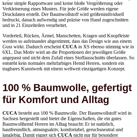
Verkleinerung eines Musters. Für jede Größe werden eigene
Druckdaten erstellt. Der Baumwollstoff wird größenindividuell
bedruckt, danach aufwendig und präzise von Hand zugeschnitten
und in 21 Einzelteilen verarbeitet.
Vorderteil, Rücken, Ärmel, Manschetten, Kragen und Knopfleiste
werden so aufeinander abgestimmt, dass das Design wie aus einem
Guss wirkt. Dadurch erscheint
CUCA
in XS ebenso stimmig wie in
6XL. Das Motiv wird an die Proportionen der jeweiligen Größe
angepasst und nicht dem Zufall eines Stoffausschnitts überlassen. So
entsteht kein normales mehrfarbiges Hemd Herren, sondern ein
tragbares Kunstwerk mit einem weltweit einzigartigen Konzept.
100 % Baumwolle, gefertigt
für Komfort und Alltag
CUCA
besteht aus 100 % Baumwolle. Der Baumwollstoff wird in
Sachsen hergestellt und bietet die Eigenschaften, die ein gutes
Baumwollhemd Herren im Alltag braucht: Er ist natürlich,
hautfreundlich, atmungsaktiv, komfortabel, geruchsneutral und
langlebig. Damit eignet sich
CUCA
nicht nur für besondere
Auftritte, sondern auch für längere Tage, Reisen, Veranstaltungen