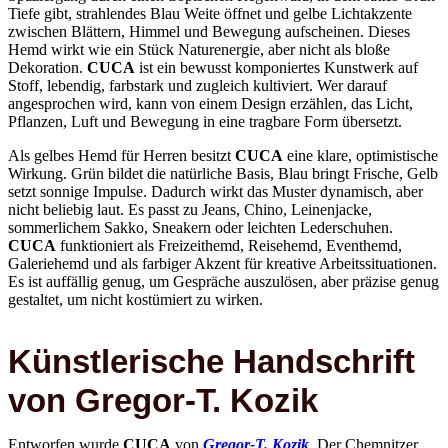
zwischen Blättern, Himmel und Bewegung aufscheinen. Dieses
Hemd wirkt wie ein Stück Naturenergie, aber nicht als bloße
Dekoration.
CUCA
ist ein bewusst komponiertes Kunstwerk auf
Stoff, lebendig, farbstark und zugleich kultiviert. Wer darauf
angesprochen wird, kann von einem Design erzählen, das Licht,
Pflanzen, Luft und Bewegung in eine tragbare Form übersetzt.
Als gelbes Hemd für Herren besitzt
CUCA
eine klare, optimistische
Wirkung. Grün bildet die natürliche Basis, Blau bringt Frische, Gelb
setzt sonnige Impulse. Dadurch wirkt das Muster dynamisch, aber
nicht beliebig laut. Es passt zu Jeans, Chino, Leinenjacke,
sommerlichem Sakko, Sneakern oder leichten Lederschuhen.
CUCA
funktioniert als Freizeithemd, Reisehemd, Eventhemd,
Galeriehemd und als farbiger Akzent für kreative Arbeitssituationen.
Es ist auffällig genug, um Gespräche auszulösen, aber präzise genug
gestaltet, um nicht kostümiert zu wirken.
Künstlerische Handschrift
von Gregor-T. Kozik
Entworfen wurde
CUCA
von
Gregor-T. Kozik
. Der Chemnitzer
Maler und Grafiker gehört zu den Gründungsmitgliedern der