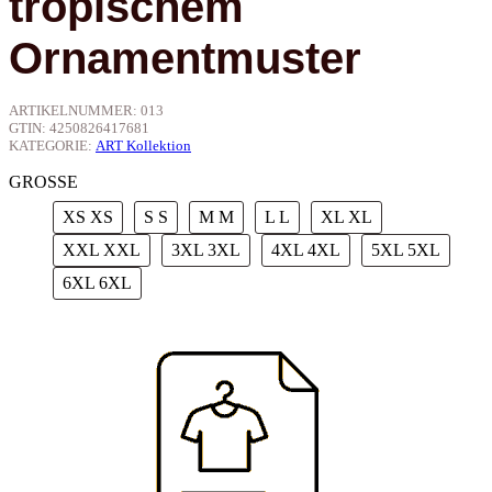
Ornamentmuster
ARTIKELNUMMER:
013
GTIN:
4250826417681
KATEGORIE:
ART Kollektion
GROSSE
XS
XS
S
S
M
M
L
L
XL
XL
XXL
XXL
3XL
3XL
4XL
4XL
5XL
5XL
6XL
6XL