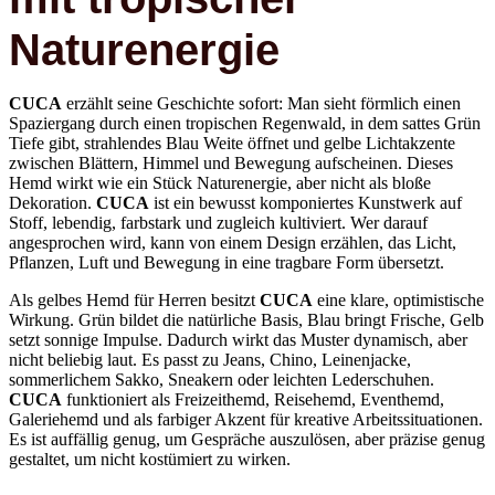
Naturenergie
CUCA
erzählt seine Geschichte sofort: Man sieht förmlich einen
Spaziergang durch einen tropischen Regenwald, in dem sattes Grün
Tiefe gibt, strahlendes Blau Weite öffnet und gelbe Lichtakzente
zwischen Blättern, Himmel und Bewegung aufscheinen. Dieses
Hemd wirkt wie ein Stück Naturenergie, aber nicht als bloße
Dekoration.
CUCA
ist ein bewusst komponiertes Kunstwerk auf
Stoff, lebendig, farbstark und zugleich kultiviert. Wer darauf
angesprochen wird, kann von einem Design erzählen, das Licht,
Pflanzen, Luft und Bewegung in eine tragbare Form übersetzt.
Als gelbes Hemd für Herren besitzt
CUCA
eine klare, optimistische
Wirkung. Grün bildet die natürliche Basis, Blau bringt Frische, Gelb
setzt sonnige Impulse. Dadurch wirkt das Muster dynamisch, aber
nicht beliebig laut. Es passt zu Jeans, Chino, Leinenjacke,
sommerlichem Sakko, Sneakern oder leichten Lederschuhen.
CUCA
funktioniert als Freizeithemd, Reisehemd, Eventhemd,
Galeriehemd und als farbiger Akzent für kreative Arbeitssituationen.
Es ist auffällig genug, um Gespräche auszulösen, aber präzise genug
gestaltet, um nicht kostümiert zu wirken.