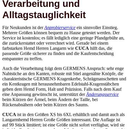
Alltagstauglichkeit
Für Neukunden ist der
Anprobierservice
ein sinnvoller Einstieg.
Mehrere Größen können bequem zu Hause getestet werden. Der
Service ist kostenlos; es fällt lediglich eine geringe Pfandgebühr an,
die zurückerstattet oder verrechnet wird. Gerade bei einem
farbstarken Hemd Herren Langarm wie
CUCA
hilft das, die
passende Größe sicherer zu finden und die Kaufentscheidung
entspannter zu treffen.
Auch die Verarbeitung folgt dem GERMENS Anspruch: sehr enge
Nahtstiche an den Kanten, robuste mit Stiel angenähte Knöpfe, die
charakteristische GERMENS Kragenkerbe, Schrägmanschetten und
ein Kentkragen mit herausnehmbaren Edelstahl-Kragenstäbchen
geben dem Hemd Form, Halt und Präzision. Falls nach dem Kauf
eine Anpassung gewünscht ist, unterstützt der
Änderungsservice
beim Kürzen der Ärmel, beim Ändern der Taille, bei
Rückenabnähern oder beim Kürzen des Saums.
CUCA
ist in den Größen XS bis 6XL erhältlich und damit auch als
Langarmhemd Herren Große Größen interessant. Die Auflage ist
auf 99 Stück limitiert; ist eine Größe nicht sofort verfügbar, wird sie
individuell gefertigt, was mehrere Wochen dauern kann. So entsteht
keine Überproduktion, sondern ein bewusst hergestelltes