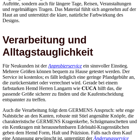
und regelmäßiges Tragen. Das Material fühlt sich angenehm auf der
Haut an und unterstützt die klare, natürliche Farbwirkung des
Designs.
Verarbeitung und
Alltagstauglichkeit
Für Neukunden ist der
Anprobierservice
ein sinnvoller Einstieg.
Mehrere Größen können bequem zu Hause getestet werden. Der
Service ist kostenlos; es fällt lediglich eine geringe Pfandgebühr an,
die zurückerstattet oder verrechnet wird. Gerade bei einem
farbstarken Hemd Herren Langarm wie
CUCA
hilft das, die
passende Größe sicherer zu finden und die Kaufentscheidung
entspannter zu treffen.
Auch die Verarbeitung folgt dem GERMENS Anspruch: sehr enge
Nahtstiche an den Kanten, robuste mit Stiel angenähte Knöpfe, die
charakteristische GERMENS Kragenkerbe, Schrägmanschetten und
ein Kentkragen mit herausnehmbaren Edelstahl-Kragenstäbchen
geben dem Hemd Form, Halt und Präzision. Falls nach dem Kauf
eine Anpassung gewünscht ist, unterstützt der
Änderungsservice
beim Kürzen der Ärmel, beim Ändern der Taille, bei