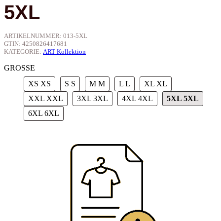
5XL
ARTIKELNUMMER:
013-5XL
GTIN:
4250826417681
KATEGORIE:
ART Kollektion
GROSSE
XS
XS
S
S
M
M
L
L
XL
XL
XXL
XXL
3XL
3XL
4XL
4XL
5XL
5XL
6XL
6XL