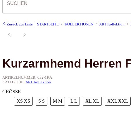
Zurück zur Liste
STARTSEITE
KOLLEKTIONEN
ART Kollektion
Kurzarmhemd Herren
ARTIKELNUMMER:
032-1KA
KATEGORIE:
ART Kollektion
GRÖSSE
XS
XS
S
S
M
M
L
L
XL
XL
XXL
XXL