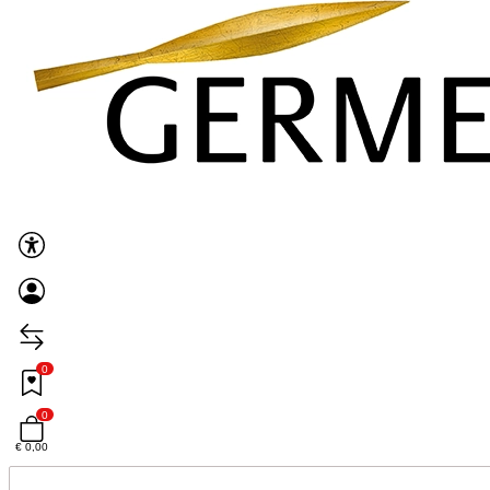
0
0
€ 0,00