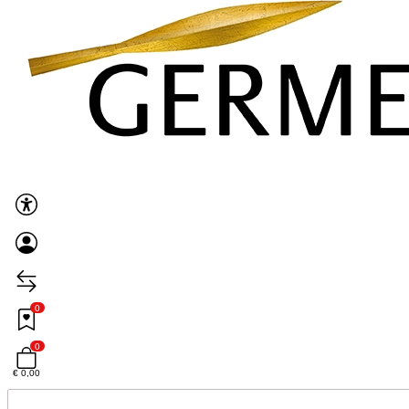
0
0
€ 0,00