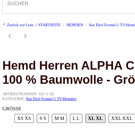
Zurück zur Liste
STARTSEITE
HEMDEN
Kai Ebel Formel-1 TV-Hem
Hemd Herren ALPHA C
100 % Baumwolle - Gr
ARTIKELNUMMER:
021-1-XL
KATEGORIE:
Kai Ebel Formel-1 TV-Hemden
GRÖSSE
XS
XS
S
S
M
M
L
L
XL
XL
XXL
XXL