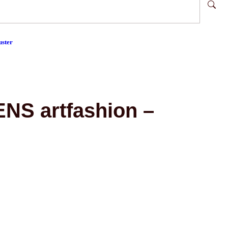
ster
S artfashion –