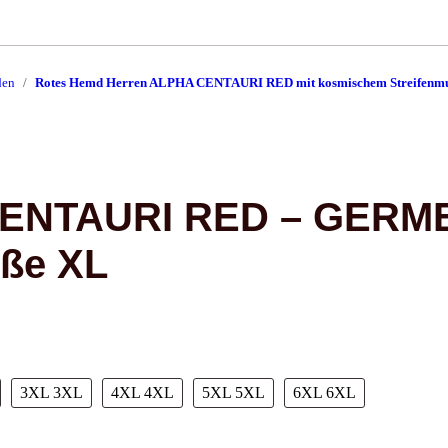
den
Rotes Hemd Herren ALPHA CENTAURI RED mit kosmischem Streifenmu
ENTAURI RED – GERMEN
öße XL
3XL
3XL
4XL
4XL
5XL
5XL
6XL
6XL