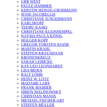
GRR WEST
PAULE HAMMER
KERSTIN HEINZE-GROHMANN
JESSE JACOBELLIS
CHRISTIANE JUNGERMANN
KARLSKOPF
TEEMU KASKI
CHRISTIANE KLEINHEMPEL
NAYMA PAULA KÖNIG
HOLGER KOPP
GREGOR-TORSTEN KOZIK
MARTIN KRAHL
STEFFEN KRAUSHAAR
KRONENKREUZ
SARAH LEIMCKE
KAY LEO LEONHARDT
LISA MONA
RALF LÖHR
HEINZ W. LOTZ
MADAME LARY
FRANK MAIBIER
SIMON MALINOWSKY
CHRISTIAN MANSS
MICHAEL FISCHER-ART
STEFFEN MÜLLER