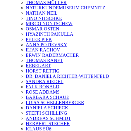
THOMAS MÜLLER
NATURKUNDEMUSEUM CHEMNITZ
NATHAN NEIL
TINO NITSCHKE
MIRCO NONTSCHEW
OSMAR OSTEN
HYAZINTH PAKULLA
PETER PIEK
ANNA POTIEVSKY
ILIAN RACHOV
ERWIN RADERMACHER
THOMAS RANFT
REBEL ART
HORST RETTIG
DR. DANIELA RICHTER-WITTENFELD
SANDRA RIEDEL
FALK RONALD
ROSE ADDAMS
BARBARA SCHAUß
LUISA SCHELLENBERGER
DANIELA SCHIECK
STEFFI SCHILLING
ANDREAS SCHMIDT
HERBERT STECHER
KLAUS SÜß