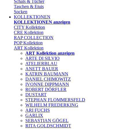
Schals & Tücher
Taschen & Etuis
Socken
KOLLEKTIONEN
KOLLEKTIONEN anzeigen
CITY Kollektion
CRE Kollektion
RAP COLLECTION
POP Kollektion
ART Kollektion
ART Kollektion anzeigen
ARTE DI SILVIO
ATELIERBLAU
ANETT BAUER
KATRIN BAUMANN
DANIEL CHIMOWITZ
IVONNE DIPPMANN
ROBERT DÖRFLER
DUSTART
STEPHAN FLOMMERSFELD
WILHELM FREDERKING
ARI FUCHS
GARLIX
SEBASTIAN GÖGEL
RITA GOLDSCHMIDT