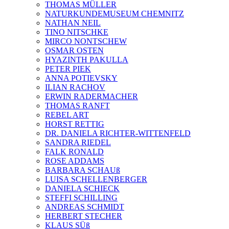
THOMAS MÜLLER
NATURKUNDEMUSEUM CHEMNITZ
NATHAN NEIL
TINO NITSCHKE
MIRCO NONTSCHEW
OSMAR OSTEN
HYAZINTH PAKULLA
PETER PIEK
ANNA POTIEVSKY
ILIAN RACHOV
ERWIN RADERMACHER
THOMAS RANFT
REBEL ART
HORST RETTIG
DR. DANIELA RICHTER-WITTENFELD
SANDRA RIEDEL
FALK RONALD
ROSE ADDAMS
BARBARA SCHAUß
LUISA SCHELLENBERGER
DANIELA SCHIECK
STEFFI SCHILLING
ANDREAS SCHMIDT
HERBERT STECHER
KLAUS SÜß