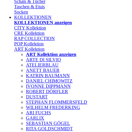
Schals & Tücher
Taschen & Etuis
Socken
KOLLEKTIONEN
KOLLEKTIONEN anzeigen
CITY Kollektion
CRE Kollektion
RAP COLLECTION
POP Kollektion
ART Kollektion
ART Kollektion anzeigen
ARTE DI SILVIO
ATELIERBLAU
ANETT BAUER
KATRIN BAUMANN
DANIEL CHIMOWITZ
IVONNE DIPPMANN
ROBERT DÖRFLER
DUSTART
STEPHAN FLOMMERSFELD
WILHELM FREDERKING
ARI FUCHS
GARLIX
SEBASTIAN GÖGEL
RITA GOLDSCHMIDT