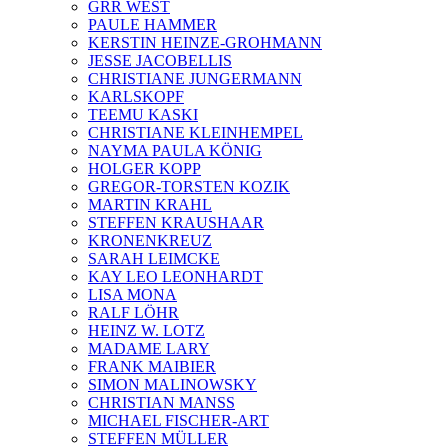
GRR WEST
PAULE HAMMER
KERSTIN HEINZE-GROHMANN
JESSE JACOBELLIS
CHRISTIANE JUNGERMANN
KARLSKOPF
TEEMU KASKI
CHRISTIANE KLEINHEMPEL
NAYMA PAULA KÖNIG
HOLGER KOPP
GREGOR-TORSTEN KOZIK
MARTIN KRAHL
STEFFEN KRAUSHAAR
KRONENKREUZ
SARAH LEIMCKE
KAY LEO LEONHARDT
LISA MONA
RALF LÖHR
HEINZ W. LOTZ
MADAME LARY
FRANK MAIBIER
SIMON MALINOWSKY
CHRISTIAN MANSS
MICHAEL FISCHER-ART
STEFFEN MÜLLER