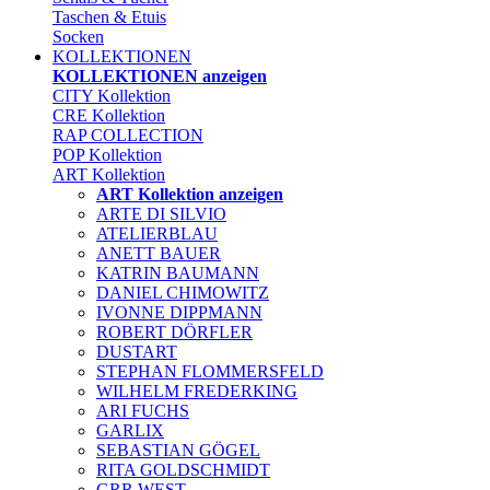
Taschen & Etuis
Socken
KOLLEKTIONEN
KOLLEKTIONEN anzeigen
CITY Kollektion
CRE Kollektion
RAP COLLECTION
POP Kollektion
ART Kollektion
ART Kollektion anzeigen
ARTE DI SILVIO
ATELIERBLAU
ANETT BAUER
KATRIN BAUMANN
DANIEL CHIMOWITZ
IVONNE DIPPMANN
ROBERT DÖRFLER
DUSTART
STEPHAN FLOMMERSFELD
WILHELM FREDERKING
ARI FUCHS
GARLIX
SEBASTIAN GÖGEL
RITA GOLDSCHMIDT
GRR WEST