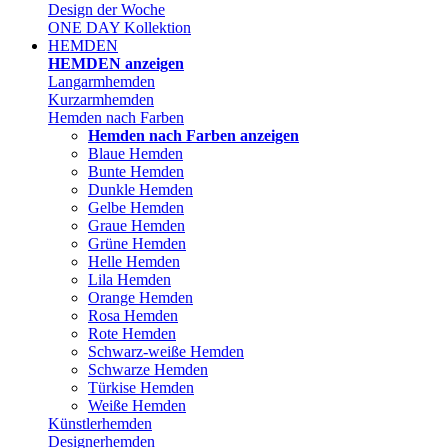
Design der Woche
ONE DAY Kollektion
HEMDEN
HEMDEN anzeigen
Langarmhemden
Kurzarmhemden
Hemden nach Farben
Hemden nach Farben anzeigen
Blaue Hemden
Bunte Hemden
Dunkle Hemden
Gelbe Hemden
Graue Hemden
Grüne Hemden
Helle Hemden
Lila Hemden
Orange Hemden
Rosa Hemden
Rote Hemden
Schwarz-weiße Hemden
Schwarze Hemden
Türkise Hemden
Weiße Hemden
Künstlerhemden
Designerhemden