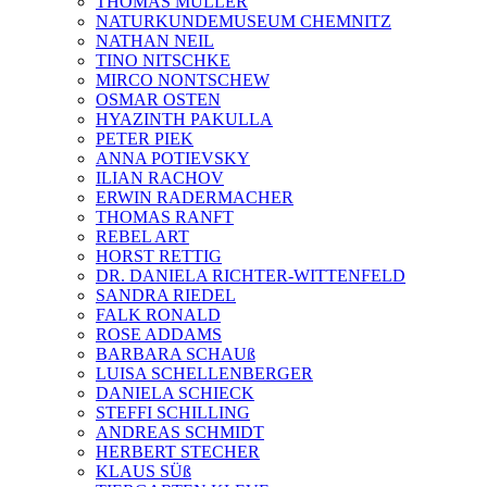
THOMAS MÜLLER
NATURKUNDEMUSEUM CHEMNITZ
NATHAN NEIL
TINO NITSCHKE
MIRCO NONTSCHEW
OSMAR OSTEN
HYAZINTH PAKULLA
PETER PIEK
ANNA POTIEVSKY
ILIAN RACHOV
ERWIN RADERMACHER
THOMAS RANFT
REBEL ART
HORST RETTIG
DR. DANIELA RICHTER-WITTENFELD
SANDRA RIEDEL
FALK RONALD
ROSE ADDAMS
BARBARA SCHAUß
LUISA SCHELLENBERGER
DANIELA SCHIECK
STEFFI SCHILLING
ANDREAS SCHMIDT
HERBERT STECHER
KLAUS SÜß