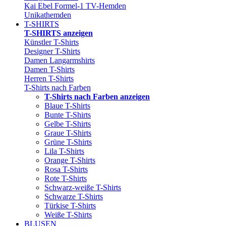
Kai Ebel Formel-1 TV-Hemden
Unikathemden
T-SHIRTS
T-SHIRTS anzeigen
Künstler T-Shirts
Designer T-Shirts
Damen Langarmshirts
Damen T-Shirts
Herren T-Shirts
T-Shirts nach Farben
T-Shirts nach Farben anzeigen
Blaue T-Shirts
Bunte T-Shirts
Gelbe T-Shirts
Graue T-Shirts
Grüne T-Shirts
Lila T-Shirts
Orange T-Shirts
Rosa T-Shirts
Rote T-Shirts
Schwarz-weiße T-Shirts
Schwarze T-Shirts
Türkise T-Shirts
Weiße T-Shirts
BLUSEN