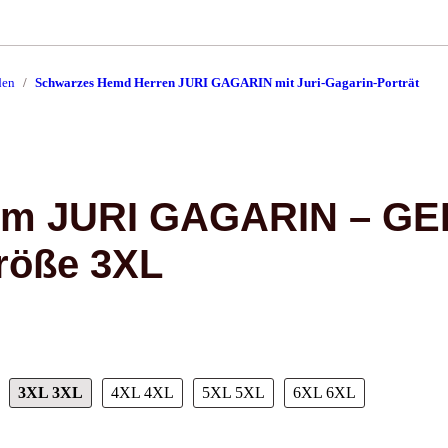
den
Schwarzes Hemd Herren JURI GAGARIN mit Juri-Gagarin-Porträt
rm JURI GAGARIN – GE
röße 3XL
3XL
3XL
4XL
4XL
5XL
5XL
6XL
6XL