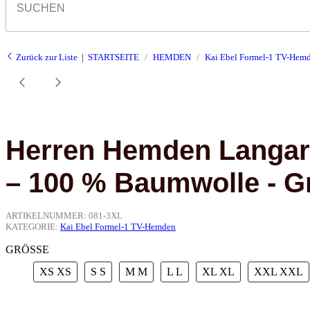
Zurück zur Liste
STARTSEITE
HEMDEN
Kai Ebel Formel-1 TV-Hem
Herren Hemden Langa
– 100 % Baumwolle - G
ARTIKELNUMMER:
081-3XL
KATEGORIE:
Kai Ebel Formel-1 TV-Hemden
GRÖSSE
XS
XS
S
S
M
M
L
L
XL
XL
XXL
XXL