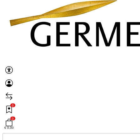
0
0
€ 0,00