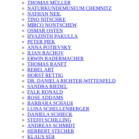
THOMAS MÜLLER
NATURKUNDEMUSEUM CHEMNITZ
NATHAN NEIL
TINO NITSCHKE
MIRCO NONTSCHEW
OSMAR OSTEN
HYAZINTH PAKULLA
PETER PIEK
ANNA POTIEVSKY
ILIAN RACHOV
ERWIN RADERMACHER
THOMAS RANFT
REBEL ART
HORST RETTIG
DR. DANIELA RICHTER-WITTENFELD
SANDRA RIEDEL
FALK RONALD
ROSE ADDAMS
BARBARA SCHAUß
LUISA SCHELLENBERGER
DANIELA SCHIECK
STEFFI SCHILLING
ANDREAS SCHMIDT
HERBERT STECHER
KLAUS SÜß