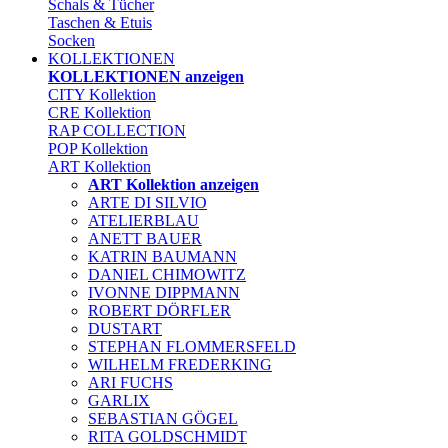
Schals & Tücher
Taschen & Etuis
Socken
KOLLEKTIONEN
KOLLEKTIONEN anzeigen
CITY Kollektion
CRE Kollektion
RAP COLLECTION
POP Kollektion
ART Kollektion
ART Kollektion anzeigen
ARTE DI SILVIO
ATELIERBLAU
ANETT BAUER
KATRIN BAUMANN
DANIEL CHIMOWITZ
IVONNE DIPPMANN
ROBERT DÖRFLER
DUSTART
STEPHAN FLOMMERSFELD
WILHELM FREDERKING
ARI FUCHS
GARLIX
SEBASTIAN GÖGEL
RITA GOLDSCHMIDT