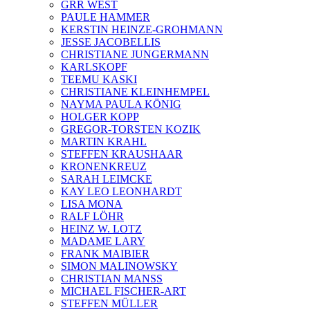
GRR WEST
PAULE HAMMER
KERSTIN HEINZE-GROHMANN
JESSE JACOBELLIS
CHRISTIANE JUNGERMANN
KARLSKOPF
TEEMU KASKI
CHRISTIANE KLEINHEMPEL
NAYMA PAULA KÖNIG
HOLGER KOPP
GREGOR-TORSTEN KOZIK
MARTIN KRAHL
STEFFEN KRAUSHAAR
KRONENKREUZ
SARAH LEIMCKE
KAY LEO LEONHARDT
LISA MONA
RALF LÖHR
HEINZ W. LOTZ
MADAME LARY
FRANK MAIBIER
SIMON MALINOWSKY
CHRISTIAN MANSS
MICHAEL FISCHER-ART
STEFFEN MÜLLER