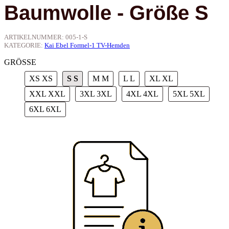
Baumwolle - Größe S
ARTIKELNUMMER:
005-1-S
KATEGORIE:
Kai Ebel Formel-1 TV-Hemden
GRÖSSE
XS
XS
S
S
M
M
L
L
XL
XL
XXL
XXL
3XL
3XL
4XL
4XL
5XL
5XL
6XL
6XL