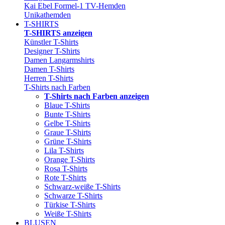
Kai Ebel Formel-1 TV-Hemden
Unikathemden
T-SHIRTS
T-SHIRTS anzeigen
Künstler T-Shirts
Designer T-Shirts
Damen Langarmshirts
Damen T-Shirts
Herren T-Shirts
T-Shirts nach Farben
T-Shirts nach Farben anzeigen
Blaue T-Shirts
Bunte T-Shirts
Gelbe T-Shirts
Graue T-Shirts
Grüne T-Shirts
Lila T-Shirts
Orange T-Shirts
Rosa T-Shirts
Rote T-Shirts
Schwarz-weiße T-Shirts
Schwarze T-Shirts
Türkise T-Shirts
Weiße T-Shirts
BLUSEN