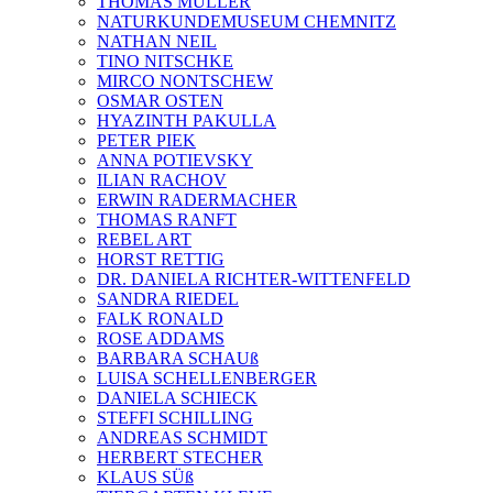
THOMAS MÜLLER
NATURKUNDEMUSEUM CHEMNITZ
NATHAN NEIL
TINO NITSCHKE
MIRCO NONTSCHEW
OSMAR OSTEN
HYAZINTH PAKULLA
PETER PIEK
ANNA POTIEVSKY
ILIAN RACHOV
ERWIN RADERMACHER
THOMAS RANFT
REBEL ART
HORST RETTIG
DR. DANIELA RICHTER-WITTENFELD
SANDRA RIEDEL
FALK RONALD
ROSE ADDAMS
BARBARA SCHAUß
LUISA SCHELLENBERGER
DANIELA SCHIECK
STEFFI SCHILLING
ANDREAS SCHMIDT
HERBERT STECHER
KLAUS SÜß