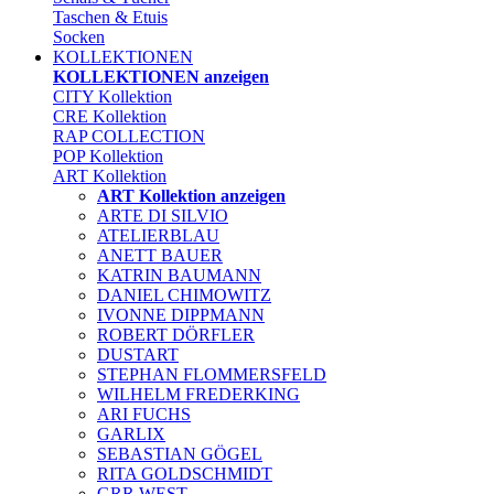
Taschen & Etuis
Socken
KOLLEKTIONEN
KOLLEKTIONEN anzeigen
CITY Kollektion
CRE Kollektion
RAP COLLECTION
POP Kollektion
ART Kollektion
ART Kollektion anzeigen
ARTE DI SILVIO
ATELIERBLAU
ANETT BAUER
KATRIN BAUMANN
DANIEL CHIMOWITZ
IVONNE DIPPMANN
ROBERT DÖRFLER
DUSTART
STEPHAN FLOMMERSFELD
WILHELM FREDERKING
ARI FUCHS
GARLIX
SEBASTIAN GÖGEL
RITA GOLDSCHMIDT
GRR WEST