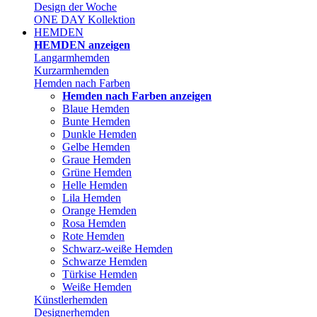
Design der Woche
ONE DAY Kollektion
HEMDEN
HEMDEN anzeigen
Langarmhemden
Kurzarmhemden
Hemden nach Farben
Hemden nach Farben anzeigen
Blaue Hemden
Bunte Hemden
Dunkle Hemden
Gelbe Hemden
Graue Hemden
Grüne Hemden
Helle Hemden
Lila Hemden
Orange Hemden
Rosa Hemden
Rote Hemden
Schwarz-weiße Hemden
Schwarze Hemden
Türkise Hemden
Weiße Hemden
Künstlerhemden
Designerhemden