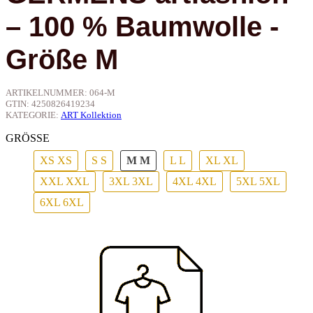
– 100 % Baumwolle -
Größe M
ARTIKELNUMMER:
064-M
GTIN:
4250826419234
KATEGORIE:
ART Kollektion
GRÖSSE
XS
XS
S
S
M
M
L
L
XL
XL
XXL
XXL
3XL
3XL
4XL
4XL
5XL
5XL
6XL
6XL